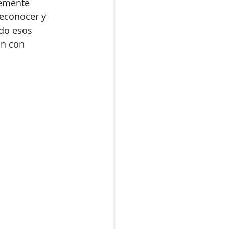
emente 
econocer y 
do esos 
an con 