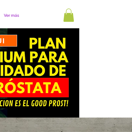
Ver más
UI