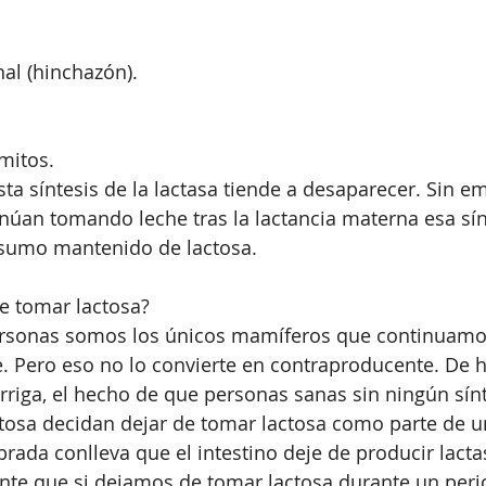
al (hinchazón). 
mitos.
ta síntesis de la lactasa tiende a desaparecer. Sin em
úan tomando leche tras la lactancia materna esa sínt
sumo mantenido de lactosa.
e tomar lactosa?
personas somos los únicos mamíferos que continuam
te. Pero eso no lo convierte en contraproducente. De 
arriga, el hecho de que personas sanas sin ningún sí
actosa decidan dejar de tomar lactosa como parte de u
brada conlleva que el intestino deje de producir lacta
ente que si dejamos de tomar lactosa durante un per