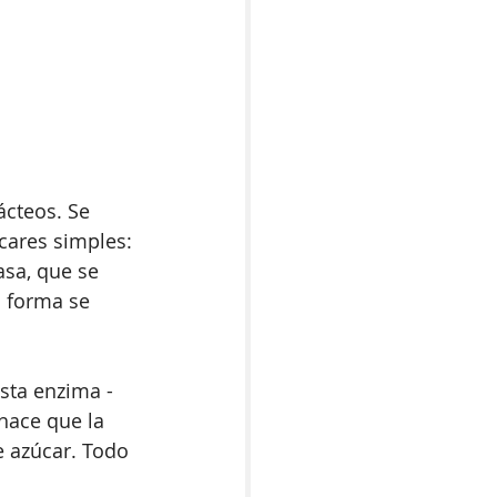
ácteos. Se 
cares simples: 
asa, que se 
a forma se 
sta enzima -
hace que la 
 azúcar. Todo 