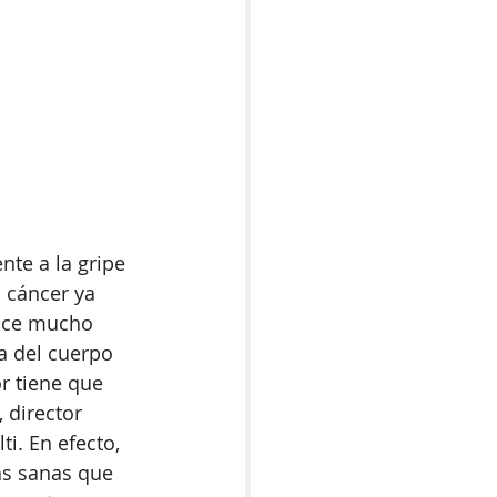
nte a la gripe 
 cáncer ya 
hace mucho 
a del cuerpo 
r tiene que 
 director 
i. En efecto, 
as sanas que 