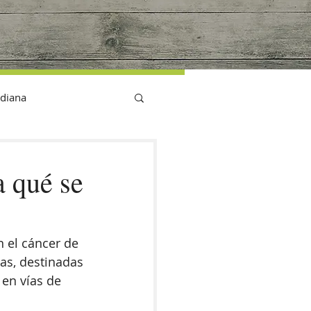
G
idiana
a qué se
 el cáncer de 
as, destinadas 
 en vías de 