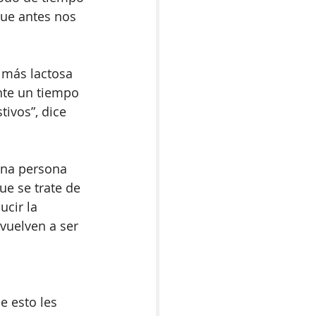
que antes nos 
 más lactosa 
nte un tiempo 
ivos”, dice 
una persona 
ue se trate de 
cir la 
 vuelven a ser 
 esto les 