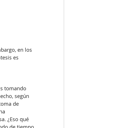
bargo, en los 
esis es 
os tomando 
hecho, según 
ntoma de 
na 
sa. ¿Eso qué 
iodo de tiempo 