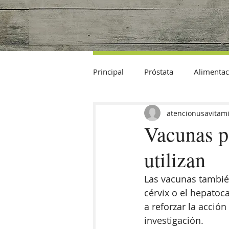
Principal
Próstata
Alimentac
Datos Curiosos
atencionusavitam
Vacunas pa
utilizan
Las vacunas también
cérvix o el hepatoc
a reforzar la acció
investigación.