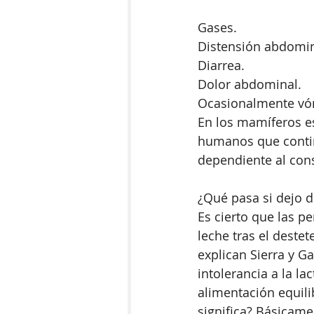
Gases.
Distensión abdomin
Diarrea.
Dolor abdominal.
Ocasionalmente vó
En los mamíferos es
humanos que contin
dependiente al con
¿Qué pasa si dejo d
Es cierto que las 
leche tras el deste
explican Sierra y G
intolerancia a la l
alimentación equili
significa? Básicam