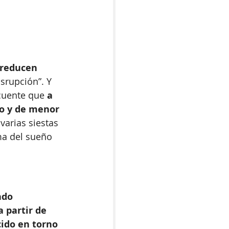
e reducen 
srupción”. Y 
cuente que 
a 
do y de menor 
varias siestas 
ma del sueño 
do 
a partir de 
cido en torno 