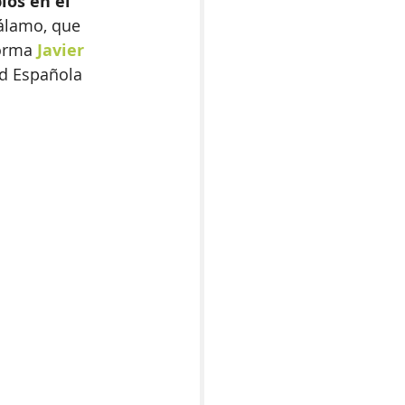
os en el 
álamo, que 
forma 
Javier 
ad Española 