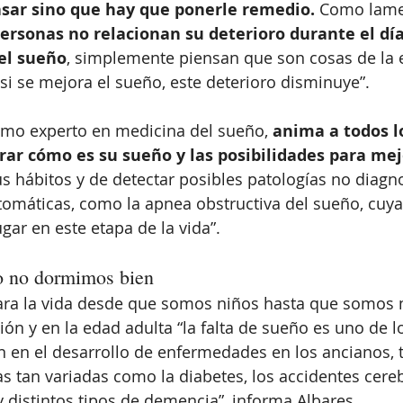
asar sino que hay que ponerle remedio.
 Como lame
rsonas no relacionan su deterioro durante el día
el sueño
, simplemente piensan que son cosas de la 
i se mejora el sueño, este deterioro disminuye”. 
como experto en medicina del sueño,
 anima a todos l
rar cómo es su sueño y las posibilidades para mej
us hábitos y de detectar posibles patologías no diagn
tomáticas, como la apnea obstructiva del sueño, cuy
ugar en este etapa de la vida”. 
o no dormimos bien
para la vida desde que somos niños hasta que somos 
ón y en la edad adulta “la falta de sueño es uno de lo
 en el desarrollo de enfermedades en los ancianos, 
 tan variadas como la diabetes, los accidentes cere
y distintos tipos de demencia”, informa Albares. 