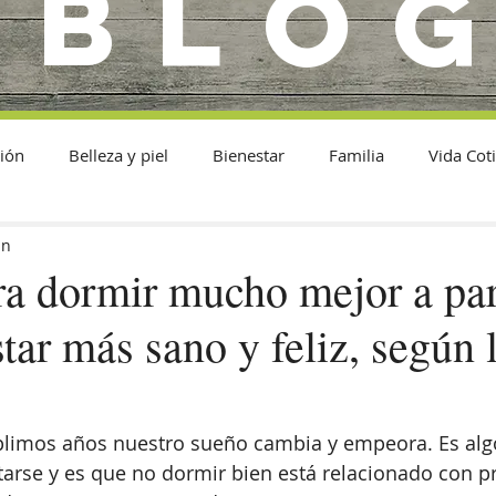
BLO
ión
Belleza y piel
Bienestar
Familia
Vida Cot
in
ra dormir mucho mejor a par
star más sano y feliz, según 
imos años nuestro sueño cambia y empeora. Es alg
tarse y es que no dormir bien está relacionado con 