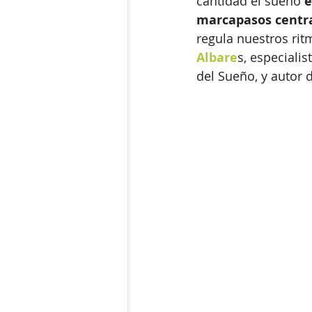
cantidad el sueño 
e
marcapasos centr
regula nuestros ritm
Albare
s, especiali
del Sueño, y autor d