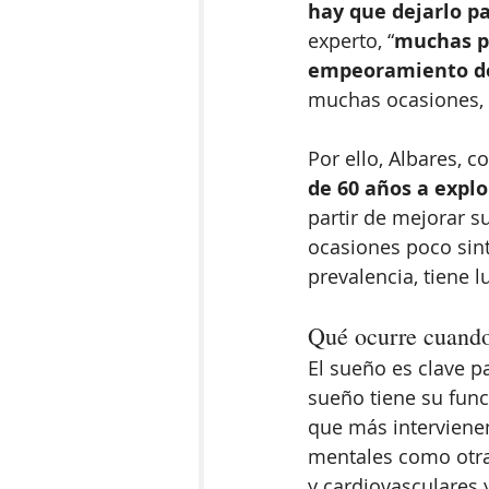
hay que dejarlo p
experto, “
muchas pe
empeoramiento d
muchas ocasiones, s
Por ello, Albares, 
de 60 años a explo
partir de mejorar s
ocasiones poco sin
prevalencia, tiene l
Qué ocurre cuand
El sueño es clave 
sueño tiene su funci
que más intervienen
mentales como otras
y cardiovasculares 