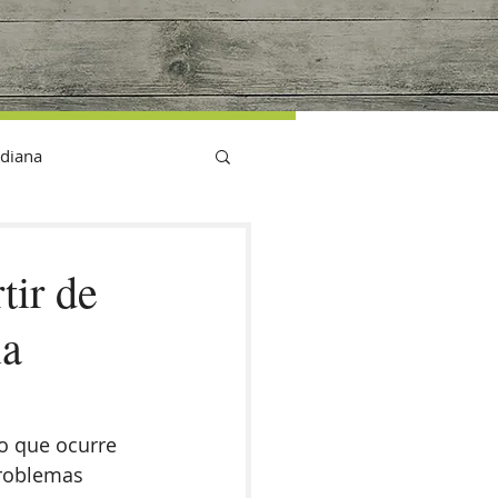
G
idiana
tir de
la
o que ocurre 
problemas 