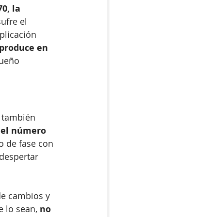
70, la 
ufre el 
plicación 
 produce en 
sueño 
 también 
el número 
o de fase con 
despertar 
de cambios y 
 lo sean,
 no 