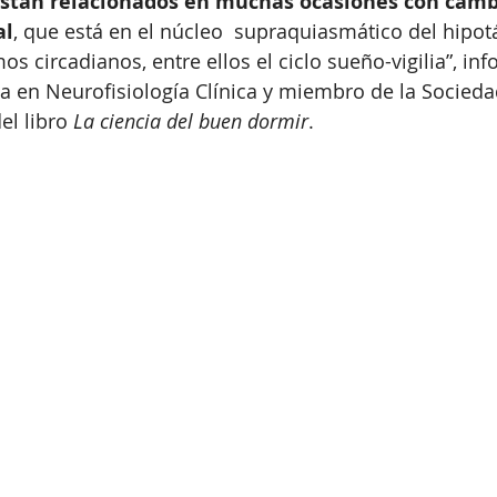
stán relacionados en muchas ocasiones con cambi
al
, que está en el núcleo  supraquiasmático del hipot
os circadianos, entre ellos el ciclo sueño-vigilia”, in
sta en Neurofisiología Clínica y miembro de la Socied
el libro 
La ciencia del buen dormir
.