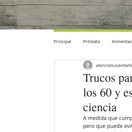
Principal
Próstata
Alimentac
Datos Curiosos
atencionusavitam
Trucos pa
los 60 y e
ciencia
A medida que cumpl
pero que puede evi