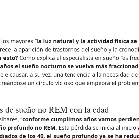
 los mayores “l
a luz natural y la actividad física s
orece la aparición de trastornos del sueño y la cronodi
e esto?
 Como explica el especialista en sueño “es fre
5 años el sueño nocturno se vuelva más fracciona
uele causar, a su vez, una tendencia a la necesidad de 
 creándose un círculo vicioso que empeora el proble
s de sueño no REM con la edad
lbares, “
conforme cumplimos años vamos perdien
eño profundo no REM
. Esta pérdida se inicia al inicio 
diados de los 40, el sueño profundo ya se ha redu