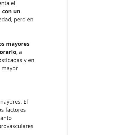
nta el 
 con un 
edad, pero en 
os mayores 
orarlo
, a 
osticadas y en 
a mayor 
mayores. El 
s factores 
tanto 
brovasculares 