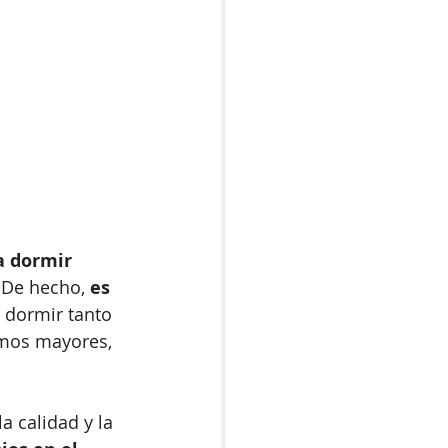
a dormir 
 
De hecho,
 es 
 dormir tanto 
mos mayores, 
 calidad y la 