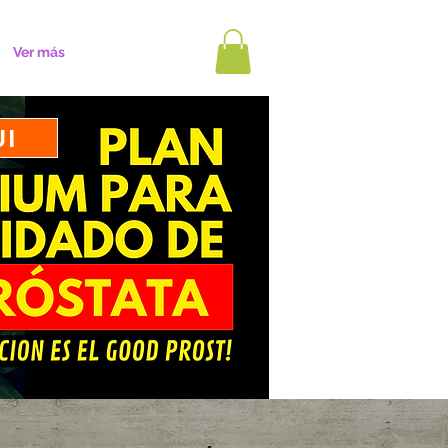
Ver más
UI