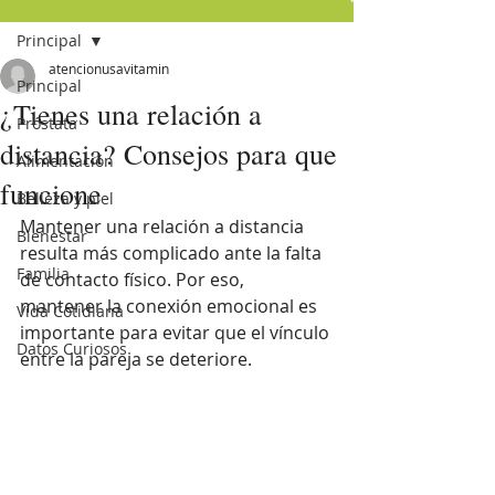
Principal
atencionusavitamin
Principal
¿Tienes una relación a
Próstata
distancia? Consejos para que
Alimentación
funcione
Belleza y piel
Mantener una relación a distancia 
Bienestar
resulta más complicado ante la falta 
Familia
de contacto físico. Por eso, 
mantener la conexión emocional es 
Vida Cotidiana
importante para evitar que el vínculo 
Datos Curiosos
entre la pareja se deteriore. 