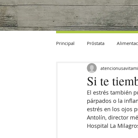
Principal
Próstata
Alimentac
Datos Curiosos
atencionusavitam
Si te tiem
El estrés también pu
párpados o la infla
estrés en los ojos 
Antolín, director mé
Hospital La Milagro