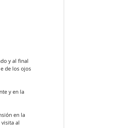
o y al final 
e de los ojos 
te y en la 
nsión en la 
isita al 