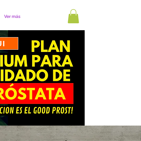
Ver más
UI