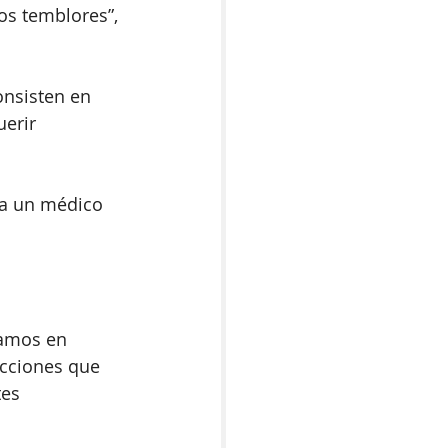
os temblores”, 
nsisten en 
erir 
 a un médico 
tamos en 
acciones que 
es 