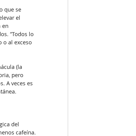
o que se 
levar el 
 en 
os. “Todos lo 
 o al exceso 
ácula (la 
oria, pero 
. A veces es 
tánea. 
ica del 
enos cafeína. 