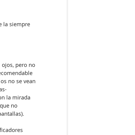
ue la siempre 
 ojos, pero no 
recomendable 
jos no se vean 
as- 
on la mirada 
 que no 
antallas).
ficadores 