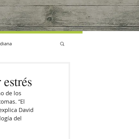
G
idiana
 estrés
o de los 
omas. “El 
explica David 
logía del 