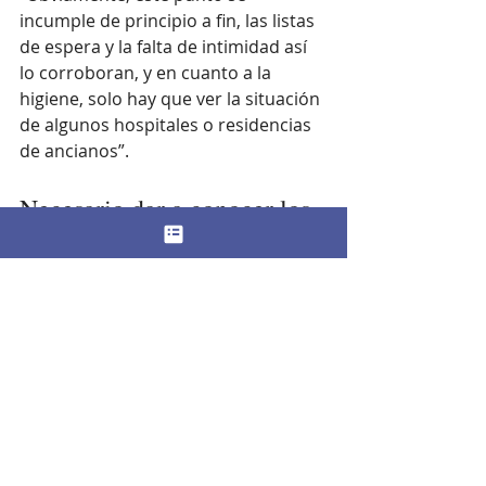
incumple de principio a fin, las listas 
de espera y la falta de intimidad así 
lo corroboran, y en cuanto a la 
higiene, solo hay que ver la situación 
de algunos hospitales o residencias 
de ancianos”.
Necesario dar a conocer los 
derechos
La presidenta de la asociación 
Defensor del Paciente conmina a las 
autoridades sanitarias a utilizar
 los 
canales adecuados para 
comunicar a la población
 todos los 
derechos y deberes de los pacientes 
porque no siempre están a su 
alcance, como es el caso de muchas 