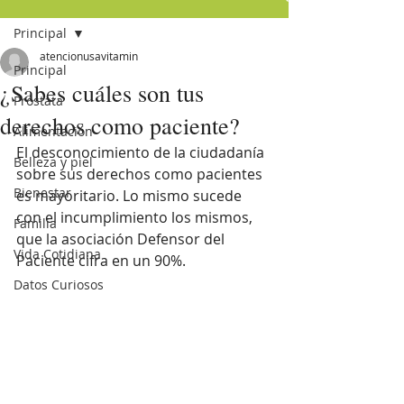
Principal
atencionusavitamin
Principal
¿Sabes cuáles son tus
Próstata
derechos como paciente?
Alimentación
El desconocimiento de la ciudadanía 
Belleza y piel
sobre sus derechos como pacientes 
Bienestar
es mayoritario. Lo mismo sucede 
con el incumplimiento los mismos, 
Familia
que la asociación Defensor del 
Vida Cotidiana
Paciente cifra en un 90%. 
Datos Curiosos