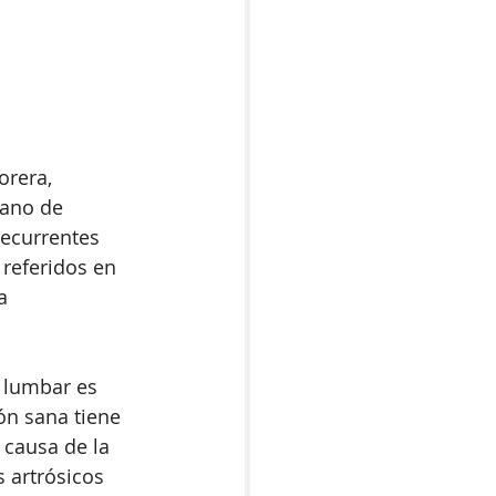
orera, 
ano de 
ecurrentes 
 referidos en 
a 
 lumbar es 
ón sana tiene 
 causa de la 
 artrósicos 