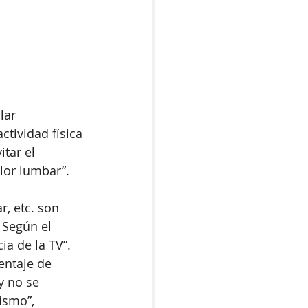
lar 
tividad física 
tar el 
lor lumbar”.
, etc. son 
 Según el 
a de la TV”. 
entaje de 
 no se 
ismo”, 