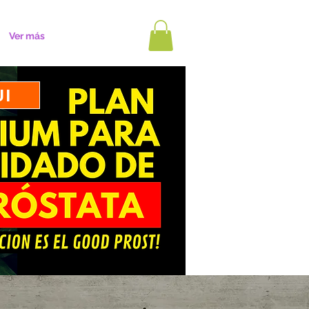
Ver más
UI