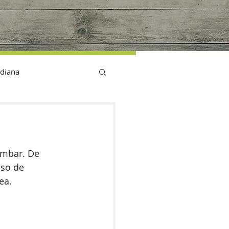
G
idiana
umbar. De 
uso de 
ea. 