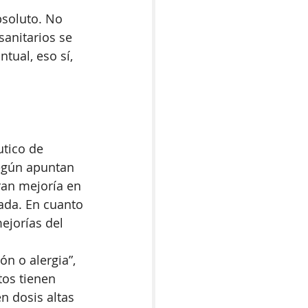
bsoluto. No 
anitarios se 
tual, eso sí, 
 
utico de 
Según apuntan 
an mejoría en 
ada. En cuanto 
jorías del 
n o alergia”, 
os tienen 
n dosis altas 