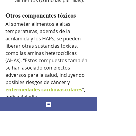
alimentos (como las parrillas). 
Otros componentes tóxicos
Al someter alimentos a altas 
temperaturas, además de la 
acrilamida y los HAPs, se pueden 
liberar otras sustancias tóxicas, 
como las aminas heterocíclicas 
(AHAs). “Estos compuestos también 
se han asociado con efectos 
adversos para la salud, incluyendo 
posibles riesgos de cáncer y 
enfermedades cardiovasculares
”, 
indica Baladia. 
Eso sí, de Vega aclara que 
estos 
elementos no suelen generarse 
con las técnicas culinarias caseras 
habituales
 (microondas, cocción, 