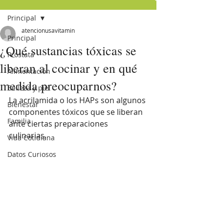
Principal
atencionusavitamin
Principal
¿Qué sustancias tóxicas se
Próstata
liberan al cocinar y en qué
Alimentación
medida preocuparnos?
Belleza y piel
La acrilamida o los HAPs son algunos 
Bienestar
componentes tóxicos que se liberan 
Familia
ante ciertas preparaciones 
culinarias. 
Vida Cotidiana
Datos Curiosos