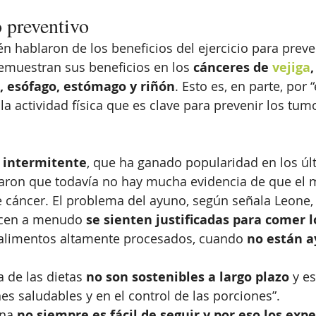
 preventivo
n hablaron de los beneficios del ejercicio para preven
emuestran sus beneficios en los 
cánceres de 
vejiga
,
, esófago, estómago y riñón
. Esto es, en parte, por 
la actividad física que es clave para prevenir los tum
 intermitente
, que ha ganado popularidad en los úl
daron que todavía no hay mucha evidencia de que el 
e cáncer. El problema del ayuno, según señala Leone, 
acen a menudo 
se sienten justificadas para comer l
s alimentos altamente procesados, cuando 
no están 
 de las dietas 
no son sostenibles a largo plazo
 y e
es saludables y en el control de las porciones”.
ina
 no siempre es fácil de seguir y por eso los expe