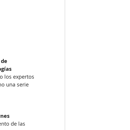
 de 
ogías 
do los expertos 
ho una serie 
rnes 
nto de las 