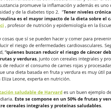
 sustancia promueve la inflamación y además es uno d
idad y de la diabetes tipo 2.  "
Tener niveles crónic
nsulina es el mayor impacto de la dieta sobre el 
ci
 , profesor de nutrición y epidemiología en la Escu
ay cosas que sí se pueden hacer y comer para prevenir
ucir el riesgo de enfermedades cardiovasculares. Seg
d, 
“quienes buscan reducir el riesgo de cáncer d
frutas y verduras
, junto con cereales integrales y pro
 de reducir el consumo de carnes rojas y procesadas
que una dieta basada en fruta y verdura es muy útil pa
 Eliza Leone, experta en nutrición. 
tación saludable de Harvard
 es un buen ejemplo d
diaria. 
Este se compone en un 50% de frutas y verd
tre cereales integrales y proteínas saludables
.