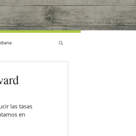
G
idiana
vard
ir las tasas 
ontamos en 