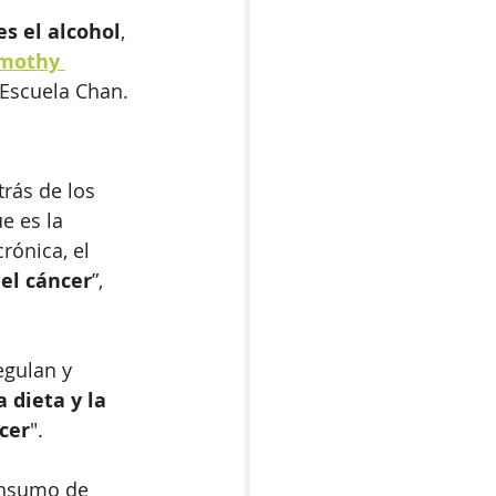
es el alcohol
, 
mothy 
a Escuela Chan.
rás de los 
e es la 
rónica, el 
el cáncer
”, 
egulan y 
 dieta y la 
ncer
".
consumo de 