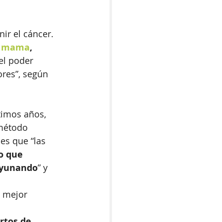
ir el cáncer. 
 
mama
, 
“el poder 
ores”, según 
timos años, 
método 
es que “las 
o que 
ayunando
” y 
s mejor 
rtos de 