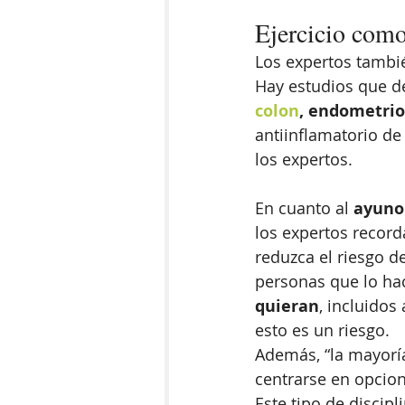
Ejercicio como
Los expertos tambié
Hay estudios que d
colon
, endometrio
antiinflamatorio de 
los expertos. 
En cuanto al 
ayuno
los expertos recor
reduzca el riesgo d
personas que lo h
quieran
, incluido
esto es un riesgo. 
Además, “la mayoría
centrarse en opcion
Este tipo de discipl