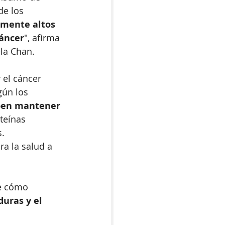
e los 
amente altos 
cáncer
", afirma 
ela Chan.
 el cáncer 
ún los 
eben mantener 
teínas 
. 
ra la salud a 
e cómo 
uras y el 