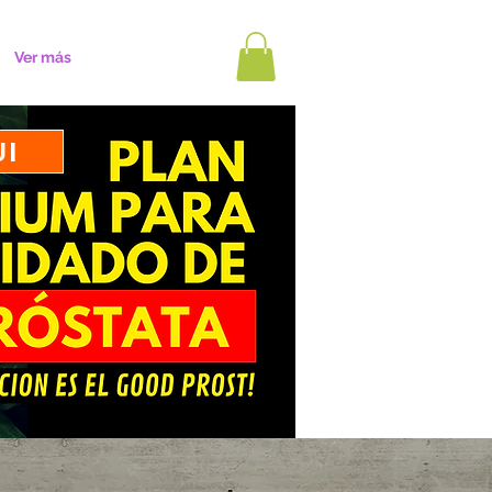
Ver más
UI