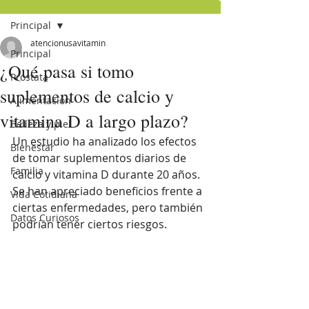
Principal
atencionusavitamin
Principal
¿Qué pasa si tomo
Próstata
suplementos de calcio y
Alimentación
vitamina D a largo plazo?
Belleza y piel
Un estudio ha analizado los efectos 
Bienestar
de tomar suplementos diarios de 
Familia
calcio y vitamina D durante 20 años. 
Se han apreciado beneficios frente a 
Vida Cotidiana
ciertas enfermedades, pero también 
Datos Curiosos
podrían tener ciertos riesgos.