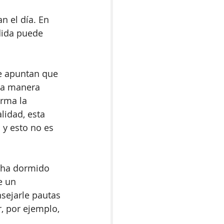
 el día. En 
dida puede 
e apuntan que 
na manera 
rma la 
lidad, esta 
y esto no es 
e ha dormido 
e un 
sejarle pautas 
, por ejemplo, 