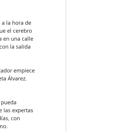
a la hora de 
e el cerebro 
a en una calle 
con la salida 
tador empiece 
ta Álvarez. 
 pueda 
e las expertas 
ías, con 
mo. 