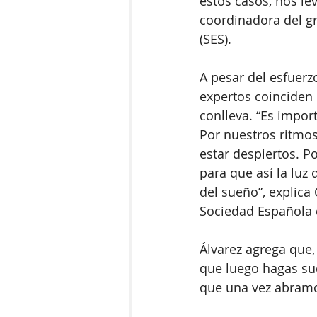
estos casos, nos le
coordinadora del g
(SES). 
A pesar del esfuerz
expertos coinciden 
conlleva. “Es impo
Por nuestros ritmos
estar despiertos. P
para que así la luz
del sueño”, explica
Sociedad Española 
Álvarez agrega que
que luego hagas su
que una vez abramo