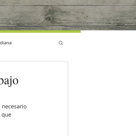
G
idiana
bajo
 necesario 
 que 