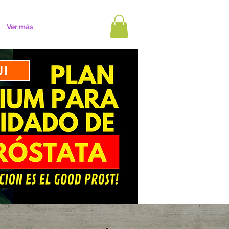
Ver más
UI