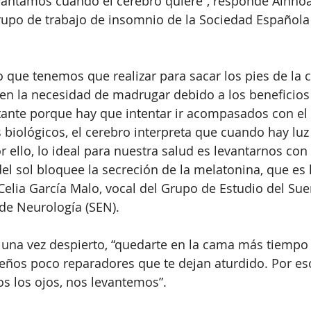
vantamos cuando el cerebro quiere”, responde Ainhoa 
rupo de trabajo de insomnio de la Sociedad Española
o que tenemos que realizar para sacar los pies de la 
en la necesidad de madrugar debido a los beneficios 
rtante porque hay que intentar ir acompasados con el
 biológicos, el cerebro interpreta que cuando hay lu
or ello, lo ideal para nuestra salud es levantarnos co
 del sol bloquee la secreción de la melatonina, que es
 Celia García Malo, vocal del Grupo de Estudio del Sue
de Neurología (SEN). 
, una vez despierto, “quedarte en la cama más tiempo
eños poco reparadores que te dejan aturdido. Por eso
s los ojos, nos levantemos”. 