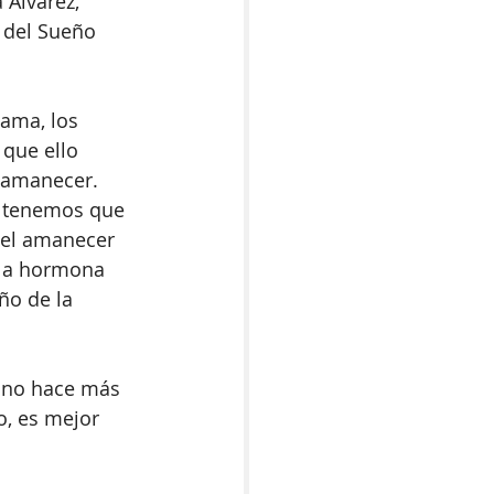
Álvarez, 
 del Sueño 
cama, los 
que ello 
 amanecer. 
z tenemos que 
n el amanecer 
 la hormona 
ño de la 
 no hace más 
, es mejor 