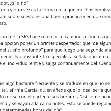
dor, ¿sí o no?
una y otra vez es la forma en la que muchos empiezan
ate sobre si esto es una buena práctica y en qué me
nso. 
mbro de la SES hace referencia a algunos estudios qu
a opción poner un primer despertador que “de algu
 del sueño profundo” para que luego una segunda ala
ente. No obstante, la especialista señala que, en rea
el individuo “entre y salga continuamente del sueño 
 es algo bastante frecuente y se traduce en que no s
ita”, afirma García, quien añade que lo ideal sería qu
ño revise con el paciente sus horarios, “así como acon
ño y se vayan a la cama antes. Esto se puede regular
 a determinadas horas del día”. 