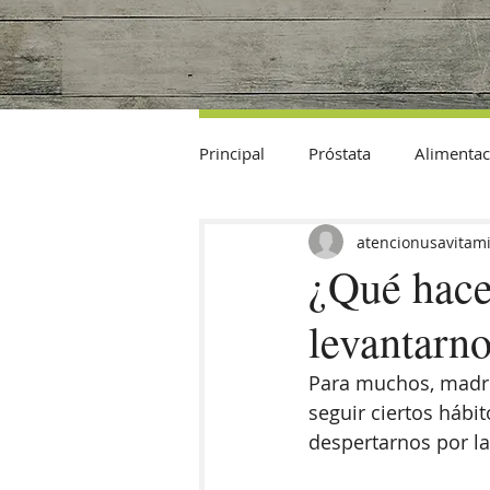
Principal
Próstata
Alimentac
Datos Curiosos
atencionusavitam
¿Qué hacer
levantarn
Para muchos, madru
seguir ciertos háb
despertarnos por l