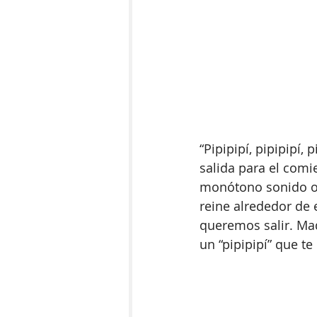
“Pipipipí, pipipipí, 
salida para el comie
monótono sonido o 
reine alrededor de
queremos salir. Ma
un “pipipipí” que te