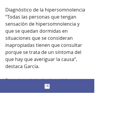
Diagnóstico de la hipersomnolencia
“Todas las personas que tengan 
sensación de hipersomnolencia y 
que se quedan dormidas en 
situaciones que se consideran 
inapropiadas tienen que consultar 
porque se trata de un síntoma del 
que hay que averiguar la causa”, 
destaca García.
Para descubrir el origen del 
problema, la especialista señala que 
el primer paso es realizar una 
entrevista clínica a través de la cual 
recabar datos que hagan sospechar 
de que el paciente sufre apnea del 
sueño u otro trastorno. 