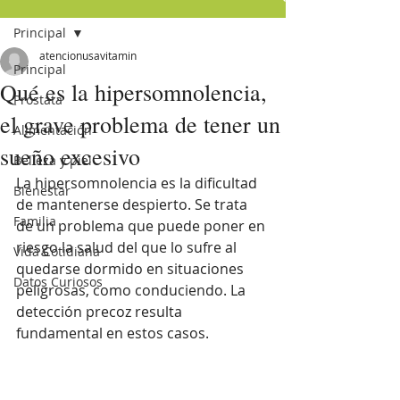
Principal
atencionusavitamin
Principal
Qué es la hipersomnolencia,
Próstata
el grave problema de tener un
Alimentación
sueño excesivo
Belleza y piel
La hipersomnolencia es la dificultad 
Bienestar
de mantenerse despierto. Se trata 
Familia
de un problema que puede poner en 
riesgo la salud del que lo sufre al 
Vida Cotidiana
quedarse dormido en situaciones 
Datos Curiosos
peligrosas, como conduciendo. La 
detección precoz resulta 
fundamental en estos casos. 