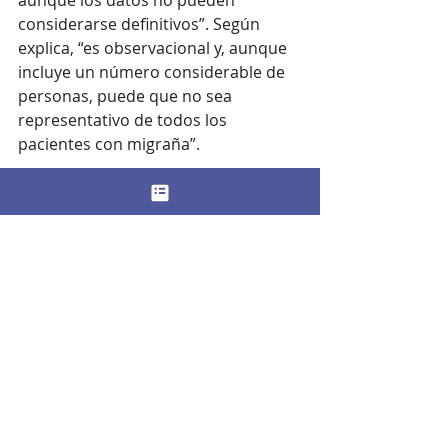
considerarse definitivos”. Según 
explica, “es observacional y, aunque 
incluye un número considerable de 
personas, puede que no sea 
representativo de todos los 
pacientes con migraña”. 
El neurólogo señala que, en los 
últimos años, “diferentes estudios 
han tratado de predecir la aparición 
de crisis de migraña”. De esta 
manera, “
si el paciente es capaz de 
predecir su aparición, puede 
tratarla de forma precoz
”. En este 
estudio se ha conseguido “predecir 
la aparición de cefalea si la calidad 
de sueño es mala o existen cambios 
en los niveles de energía de la 