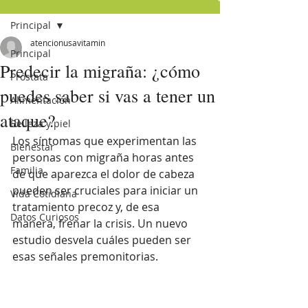
Principal
atencionusavitamin
Principal
Predecir la migraña: ¿cómo
Próstata
puedes saber si vas a tener un
Alimentación
ataque?
Belleza y piel
Los síntomas que experimentan las 
Bienestar
personas con migraña horas antes 
Familia
de que aparezca el dolor de cabeza 
pueden ser cruciales para iniciar un 
Vida Cotidiana
tratamiento precoz y, de esa 
Datos Curiosos
manera, frenar la crisis. Un nuevo 
estudio desvela cuáles pueden ser 
esas señales premonitorias.