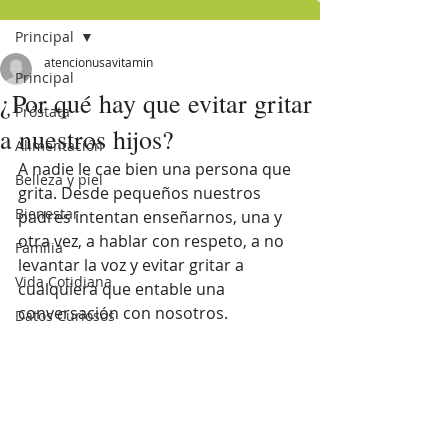
Principal
atencionusavitamin
Principal
¿Por qué hay que evitar gritar
Próstata
a nuestros hijos?
Alimentación
A nadie le cae bien una persona que 
Belleza y piel
grita. Desde pequeños nuestros 
Bienestar
padres intentan enseñarnos, una y 
otra vez, a hablar con respeto, a no 
Familia
levantar la voz y evitar gritar a 
Vida Cotidiana
cualquiera que entable una 
conversación con nosotros.
Datos Curiosos