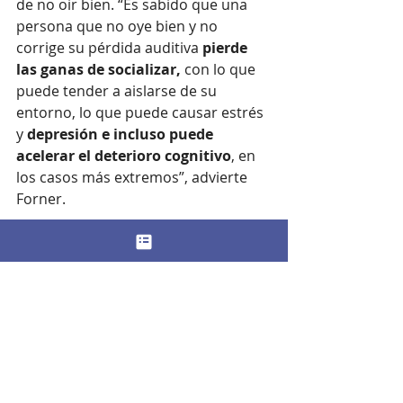
de no oir bien. “Es sabido que una 
persona que no oye bien y no 
corrige su pérdida auditiva 
pierde 
las ganas de socializar,
 con lo que 
puede tender a aislarse de su 
entorno, lo que puede causar estrés 
y
 depresión e incluso puede 
acelerar el deterioro cognitivo
, en 
los casos más extremos”, advierte 
Forner.
Sin embargo, añade, ”una persona 
con pérdida auditiva con una 
correcta adaptación audioprotésica 
puede seguir disfrutando de su vida 
plenamente”. Su consejo es acudir a 
un experto en cuanto notemos 
pérdida auditiva con el fin de 
encontrar la mejor solución y “evitar 