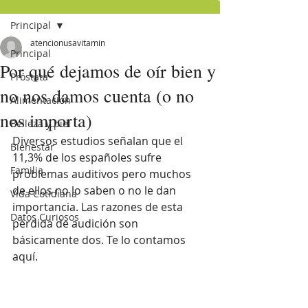
Principal
atencionusavitamin
Principal
Por qué dejamos de oír bien y
Próstata
no nos damos cuenta (o no
Alimentación
nos importa)
Belleza y piel
Diversos estudios señalan que el 
Bienestar
11,3% de los españoles sufre 
Familia
problemas auditivos pero muchos 
de ellos no lo saben o no le dan 
Vida Cotidiana
importancia. Las razones de esta 
Datos Curiosos
pérdida de audición son 
básicamente dos. Te lo contamos 
aquí. 