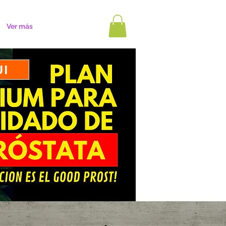
Ver más
UI