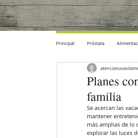
Principal
Próstata
Alimentac
Datos Curiosos
atencionusavitam
Planes con
familia
Se acercan las vaca
mantener entretenid
más amplias de lo 
explorar las luces d