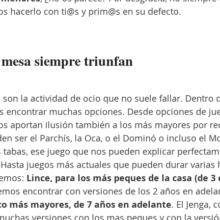
s hacerlo con ti@s y prim@s en su defecto.
 mesa siempre triunfan
son la actividad de ocio que no suele fallar
. Dentro 
s encontrar muchas opciones. Desde opciones de ju
os aportan ilusión también a los más mayores por rec
n ser el Parchís, la Oca, o el Dominó o incluso el M
 tabas, ese juego que nos pueden explicar perfectam
 Hasta juegos más actuales que pueden durar varias 
emos: 
Lince, para los más peques de la casa (de 3
emos encontrar con versiones de los 2 años en adelan
co más mayores, de 7 años en adelante
. El Jenga, 
uchas versiones con los mas peques y con la versión