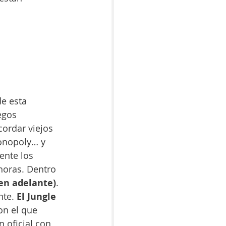
de esta 
egos 
ordar viejos 
onopoly… y 
ente los 
horas. Dentro 
 en adelante)
. 
te. 
El Jungle 
con el que 
 oficial con 