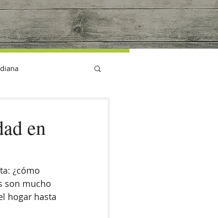
G
idiana
dad en
nta: ¿cómo 
es son mucho 
l hogar hasta 