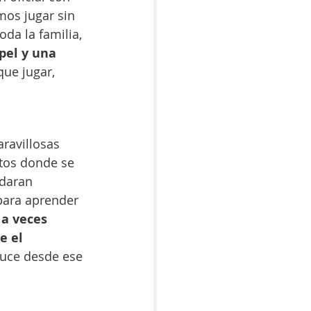
mos jugar sin 
da la familia, 
pel y una 
que jugar, 
ravillosas 
tos donde se 
daran 
para aprender 
a veces 
e el 
duce desde ese 