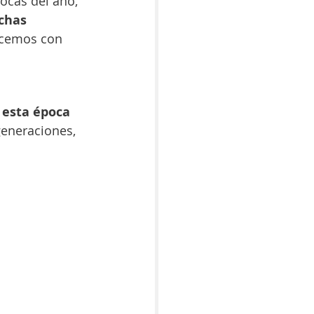
ocas del año, 
chas 
acemos con 
esta época 
generaciones, 