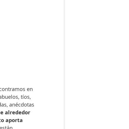
ncontramos en 
uelos, tíos, 
das, anécdotas 
e alrededor 
to aporta 
están 