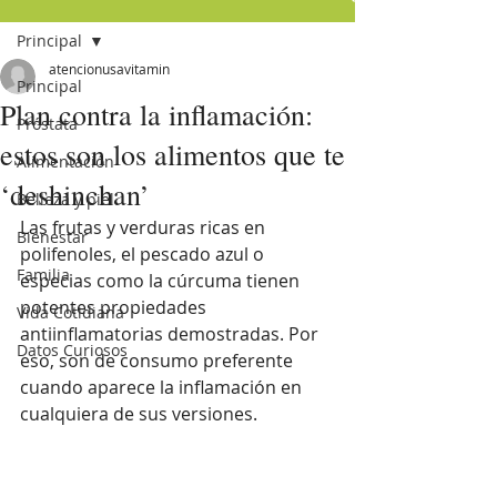
Principal
atencionusavitamin
Principal
Plan contra la inflamación:
Próstata
estos son los alimentos que te
Alimentación
‘deshinchan’
Belleza y piel
Las frutas y verduras ricas en 
Bienestar
polifenoles, el pescado azul o 
Familia
especias como la cúrcuma tienen 
potentes propiedades 
Vida Cotidiana
antiinflamatorias demostradas. Por 
Datos Curiosos
eso, son de consumo preferente 
cuando aparece la inflamación en 
cualquiera de sus versiones.