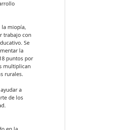
rrollo 
la miopía, 
r trabajo con 
educativo. Se 
mentar la 
18 puntos por 
 multiplican 
s rurales.
 ayudar a 
te de los 
ad.
o en la 