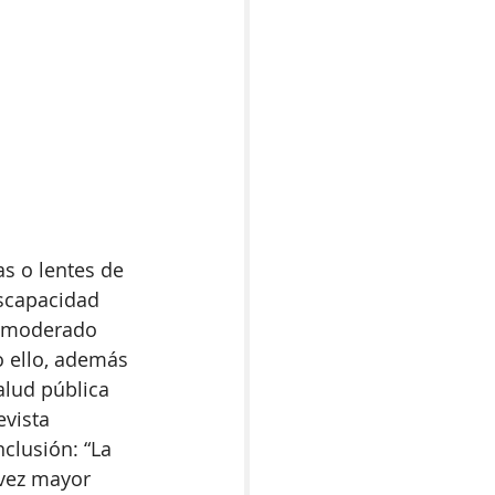
s o lentes de 
scapacidad 
e moderado 
 ello, además 
alud pública 
vista 
clusión: “La 
 vez mayor 