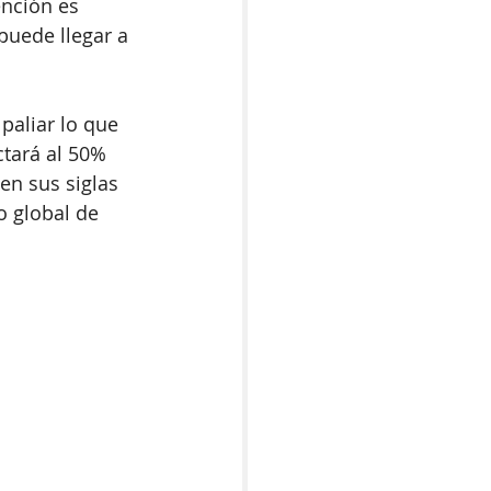
ención es 
puede llegar a 
paliar lo que 
tará al 50% 
n sus siglas 
o global de 