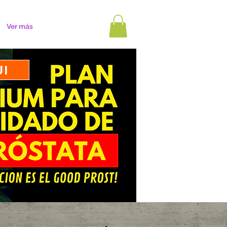
Ver más
UI