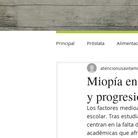
Principal
Próstata
Alimentac
Datos Curiosos
atencionusavitam
Miopía en
y progres
Los factores medio
escolar. Tras estudi
centran en la falta 
académicas que afro