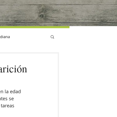
G
idiana
arición
n la edad 
ntes se 
 tareas 