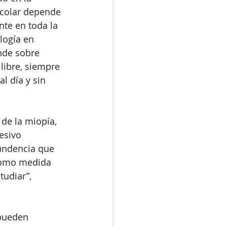
scolar depende 
te en toda la 
logía en 
nde sobre 
libre, siempre 
l día y sin 
 de la miopía, 
esivo 
undencia que 
 como medida 
udiar”, 
 pueden 