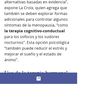
alternativas basadas en evidencia”, 
expone La Croix, quien agrega que 
también se deben explorar formas 
adicionales para controlar algunos 
síntomas de la menopausia, “como
la terapia cognitivo-conductual
para los sofocos y los sudores 
nocturnos”. Esta opción psicológica 
“también puede reducir el estrés y 
mejorar el sueño y el estado de 
ánimo”.
Uso de la terapia hormonal 
en España
Un total de 21 sociedades científicas 
internacionales y nacionales llegaron 
en 2022 a un consenso sobre 
recomendaciones terapéuticas en 