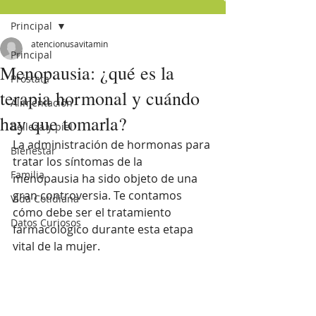
Principal
atencionusavitamin
Principal
Menopausia: ¿qué es la
Próstata
terapia hormonal y cuándo
Alimentación
hay que tomarla?
Belleza y piel
La administración de hormonas para 
Bienestar
tratar los síntomas de la 
Familia
menopausia ha sido objeto de una 
gran controversia. Te contamos 
Vida Cotidiana
cómo debe ser el tratamiento 
Datos Curiosos
farmacológico durante esta etapa 
vital de la mujer.