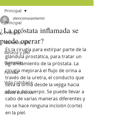
Principal
atencionusavitamin
Principal
¿La próstata inflamada se
Próstata
puede operar?
Alimentación
Es la cirugía para extirpar parte de la 
Belleza y piel
glándula prostática, para tratar un 
Bienestar
agrandamiento de la próstata. La 
cirugía mejorará el flujo de orina a 
Familia
través de la uretra, el conducto que 
Vida Cotidiana
lleva la orina desde la vejiga hacia 
afuera del cuerpo. Se puede llevar a 
Datos Curiosos
cabo de varias maneras diferentes y 
no se hace ninguna incisión (corte) 
en la piel.