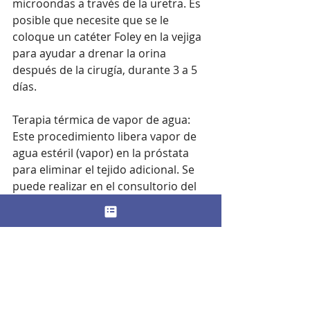
microondas a través de la uretra. Es 
posible que necesite que se le 
coloque un catéter Foley en la vejiga 
para ayudar a drenar la orina 
después de la cirugía, durante 3 a 5 
días.
Terapia térmica de vapor de agua: 
Este procedimiento libera vapor de 
agua estéril (vapor) en la próstata 
para eliminar el tejido adicional. Se 
puede realizar en el consultorio del 
proveedor o en un centro de cirugía 
ambulatoria.
Ablación transuretral con aguja: El 
cirujano pasa agujas hasta la 
próstata. Ondas sonoras de alta 
frecuencia (ultrasonido) calientan las 