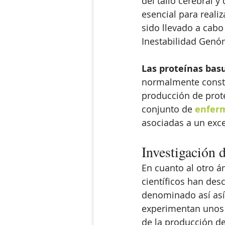
del tallo cerebral 
esencial para realiz
sido llevado a cabo
Inestabilidad Genó
Las proteínas bas
normalmente consti
producción de proteí
conjunto de 
enfer
asociadas a un exce
Investigación 
En cuanto al otro á
científicos han des
denominado así así 
experimentan unos 
de la producción d