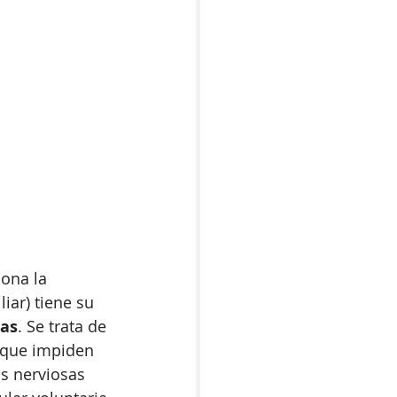
iona la 
iar) tiene su 
ras
. Se trata de 
 que impiden 
as nerviosas 