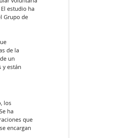
ular voluntaria 
 El estudio ha 
el Grupo de 
que 
s de la 
 de un 
 y están 
 los 
 Se ha 
raciones que 
se encargan 