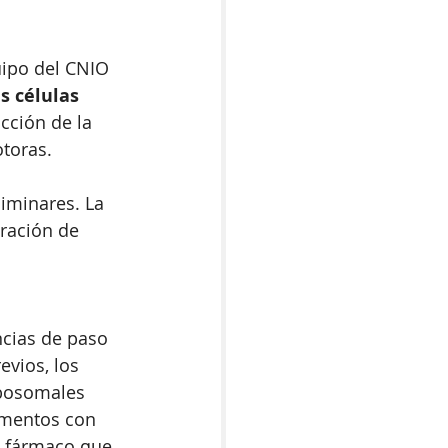
ipo del CNIO 
s células 
ucción de la 
toras. 
iminares. La 
ración de 
ncias de paso 
vios, los 
bosomales 
imentos con 
n fármaco que 