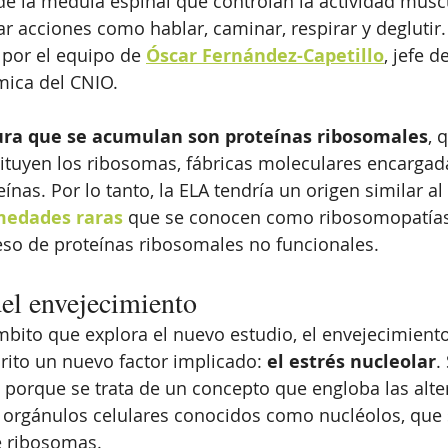
y de la médula espinal que controlan la actividad musc
ar acciones como hablar, caminar, respirar y deglutir.
 por el equipo de 
Óscar Fernández-Capetillo
, jefe d
mica del CNIO. 
ura que se acumulan son proteínas ribosomales
, 
tuyen los ribosomas, fábricas moleculares encargada
nas. Por lo tanto, la ELA tendría un origen similar al
medades raras
 que se conocen como ribosomopatías
so de proteínas ribosomales no funcionales. 
del envejecimiento
mbito que explora el nuevo estudio, el envejecimiento,
crito un nuevo factor implicado:
 el estrés nucleolar
.
porque se trata de un concepto que engloba las alte
orgánulos celulares conocidos como nucléolos, que 
e ribosomas. 