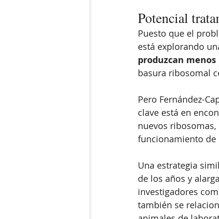
Potencial trat
Puesto que el prob
está explorando una
produzcan menos 
basura ribosomal c
Pero Fernández-Cape
clave está en encon
nuevos ribosomas, p
funcionamiento de 
Una estrategia simi
de los años y alarg
investigadores com
también se relacio
animales de labora