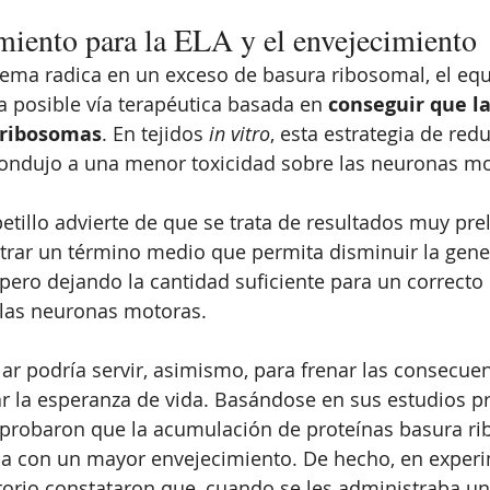
amiento para la ELA y el envejecimiento
lema radica en un exceso de basura ribosomal, el equ
 posible vía terapéutica basada en 
conseguir que la
ribosomas
. En tejidos 
in vitro
, esta estrategia de red
ondujo a una menor toxicidad sobre las neuronas mo
tillo advierte de que se trata de resultados muy prel
trar un término medio que permita disminuir la gene
ero dejando la cantidad suficiente para un correcto 
las neuronas motoras.
lar podría servir, asimismo, para frenar las consecue
ar la esperanza de vida. Basándose en sus estudios pre
probaron que la acumulación de proteínas basura ri
na con un mayor envejecimiento. De hecho, en exper
torio constataron que, cuando se les administraba u