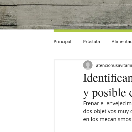
Principal
Próstata
Alimentac
Datos Curiosos
atencionusavitam
Identific
y posible
Frenar el envejecimi
dos objetivos muy d
en los mecanismos i