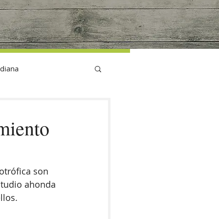
G
idiana
miento
otrófica son 
studio ahonda 
llos.