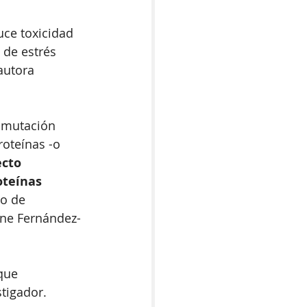
ce toxicidad 
 de estrés
autora 
l mutación 
oteínas -o 
cto 
oteínas 
so de 
one Fernández-
que 
tigador.