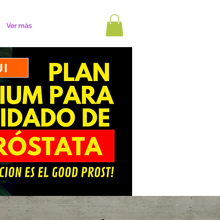
Ver más
UI