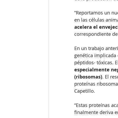
“Reportamos un nue
en las células anim
acelera el enveje
correspondiente del
En un trabajo anter
genética implicada 
péptidos- tóxicas. 
especialmente neg
(ribosomas)
. El re
proteínas ribosoma
Capetillo. 
“Estas proteínas ac
finalmente deriva e