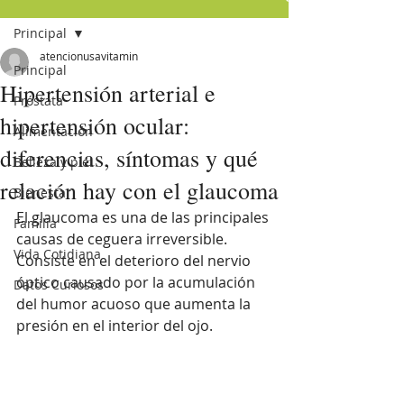
Principal
atencionusavitamin
Principal
Hipertensión arterial e
Próstata
hipertensión ocular:
Alimentación
diferencias, síntomas y qué
Belleza y piel
relación hay con el glaucoma
Bienestar
El glaucoma es una de las principales 
Familia
causas de ceguera irreversible. 
Vida Cotidiana
Consiste en el deterioro del nervio 
óptico causado por la acumulación 
Datos Curiosos
del humor acuoso que aumenta la 
presión en el interior del ojo. 