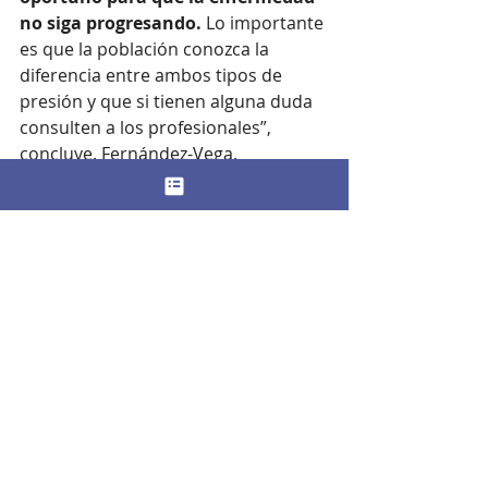
no siga progresando.
 Lo importante 
es que la población conozca la 
diferencia entre ambos tipos de 
presión y que si tienen alguna duda 
consulten a los profesionales”, 
concluye. Fernández-Vega.
Cómo puedo saber que 
tengo la presión intraocular 
alta
La hipertensión ocular no es lo 
mismo que el glaucoma. Como 
explican desde la Academia 
Americana de Oftalmología, “en la 
hipertensión ocular, el nervio óptico 
tiene aspecto normal y no hay 
signos de pérdida de la visión, pero 