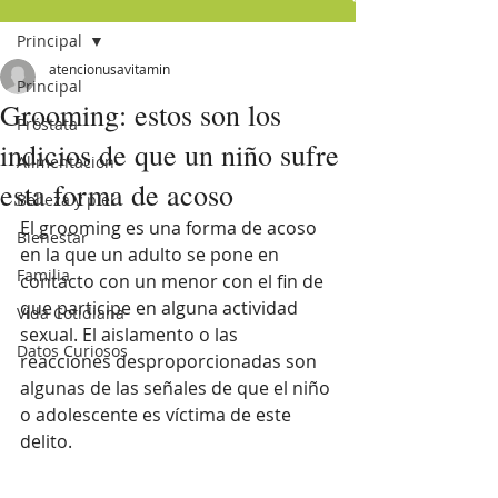
Principal
atencionusavitamin
Principal
Grooming: estos son los
Próstata
indicios de que un niño sufre
Alimentación
esta forma de acoso
Belleza y piel
El grooming es una forma de acoso 
Bienestar
en la que un adulto se pone en 
Familia
contacto con un menor con el fin de 
que participe en alguna actividad 
Vida Cotidiana
sexual. El aislamento o las 
Datos Curiosos
reacciones desproporcionadas son 
algunas de las señales de que el niño 
o adolescente es víctima de este 
delito. 