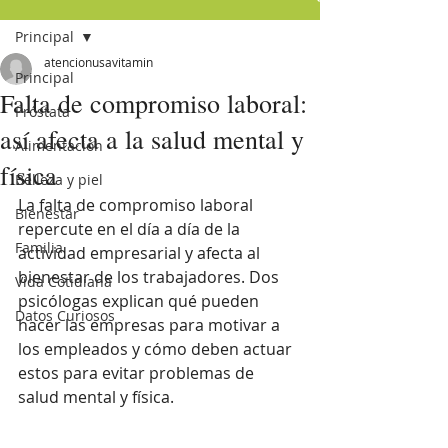
Principal
atencionusavitamin
Principal
Falta de compromiso laboral:
Próstata
así afecta a la salud mental y
Alimentación
física
Belleza y piel
La falta de compromiso laboral 
Bienestar
repercute en el día a día de la 
Familia
actividad empresarial y afecta al 
bienestar de los trabajadores. Dos 
Vida Cotidiana
psicólogas explican qué pueden 
Datos Curiosos
hacer las empresas para motivar a 
los empleados y cómo deben actuar 
estos para evitar problemas de 
salud mental y física.