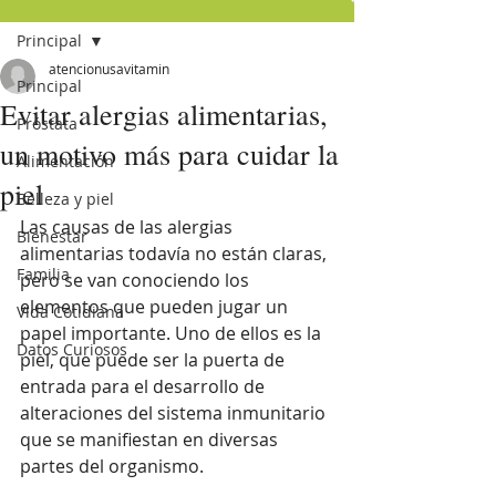
Principal
atencionusavitamin
Principal
Evitar alergias alimentarias,
Próstata
un motivo más para cuidar la
Alimentación
piel
Belleza y piel
Las causas de las alergias 
Bienestar
alimentarias todavía no están claras, 
Familia
pero se van conociendo los 
elementos que pueden jugar un 
Vida Cotidiana
papel importante. Uno de ellos es la 
Datos Curiosos
piel, que puede ser la puerta de 
entrada para el desarrollo de 
alteraciones del sistema inmunitario 
que se manifiestan en diversas 
partes del organismo.