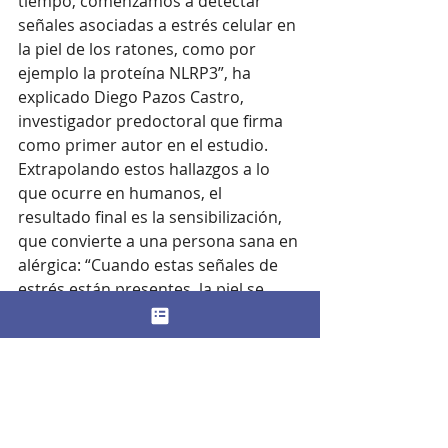
tiempo, comenzamos a detectar 
señales asociadas a estrés celular en 
la piel de los ratones, como por 
ejemplo la proteína NLRP3”, ha 
explicado Diego Pazos Castro, 
investigador predoctoral que firma 
como primer autor en el estudio. 
Extrapolando estos hallazgos a lo 
que ocurre en humanos, el 
resultado final es la sensibilización, 
que convierte a una persona sana en 
alérgica: “Cuando estas señales de 
estrés están presentes, la piel se 
vuelve especialmente sensible a los 
estímulos del medio. A partir de ahí, 
somos incapaces de discriminar qué 
nos hace daño y qué nos es 
beneficioso, y todo pasa por ser 
detectado como un enemigo. En ese 