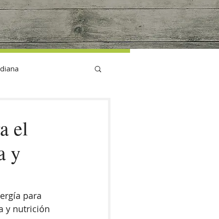
G
idiana
a el
a y
ergía para 
a y nutrición 