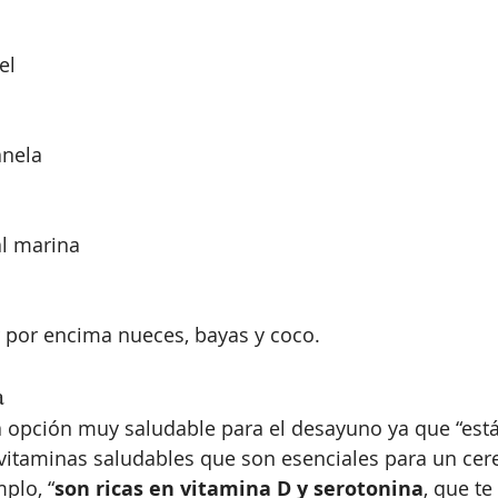
el 
anela
al marina
 por encima nueces, bayas y coco.
a 
 opción muy saludable para el desayuno ya que “est
 vitaminas saludables que son esenciales para un cer
plo, “
son ricas en vitamina D y serotonina
, que te