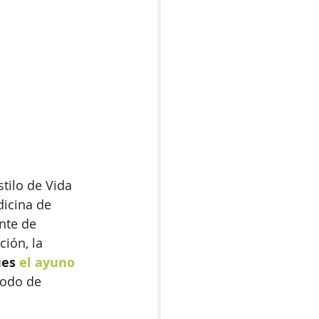
stilo de Vida 
icina de 
nte de 
ión, la 
ues 
el ayuno 
íodo de 