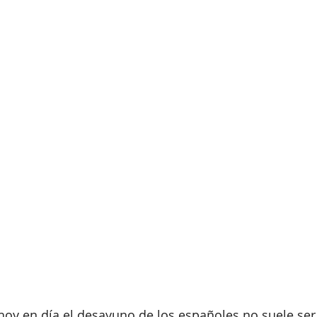
oy en día el desayuno de los españoles no suele ser 