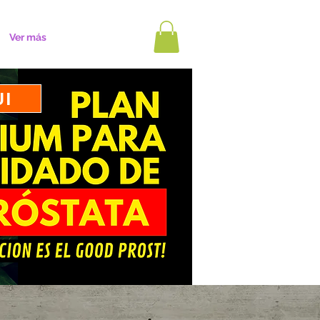
Ver más
UI