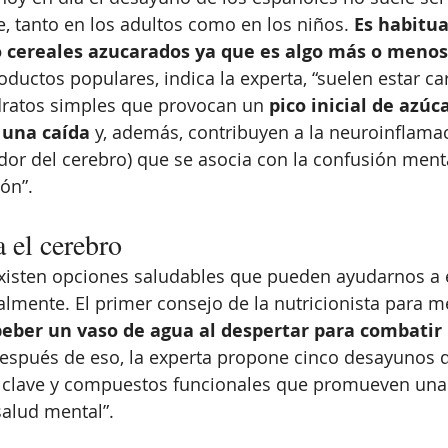
, tanto en los adultos como en los niños. 
Es habitua
 o cereales azucarados ya que es algo más o menos
oductos populares, indica la experta, “suelen estar c
dratos simples que provocan un
 pico inicial de azúca
 una caída
 y, además, contribuyen a la neuroinflama
dor del cerebro) que se asocia con la confusión menta
ón”. 
a el cerebro
isten opciones saludables que pueden ayudarnos a 
almente. El primer consejo de la nutricionista para me
beber un vaso de agua al despertar para combatir 
Después de eso, la experta propone cinco desayunos d
es clave y compuestos funcionales que promueven una
salud mental”. 