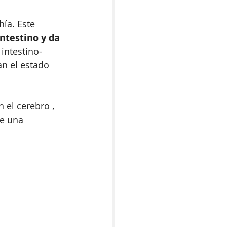
ía. Este 
intestino y da 
intestino-
n el estado 
 el cerebro , 
e una 