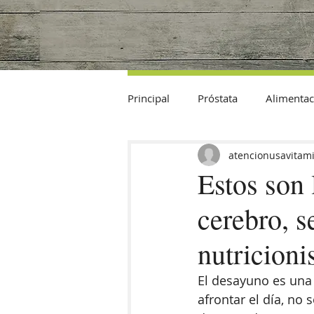
Principal
Próstata
Alimentac
Datos Curiosos
atencionusavitam
Estos son 
cerebro, 
nutricioni
El desayuno es una 
afrontar el día, no 