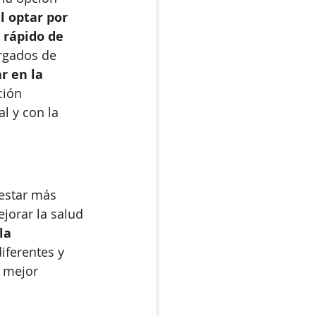
l optar por 
 rápido de 
argados de 
r en la 
ción 
l y con la 
estar más 
jorar la salud 
la 
iferentes y 
 mejor 