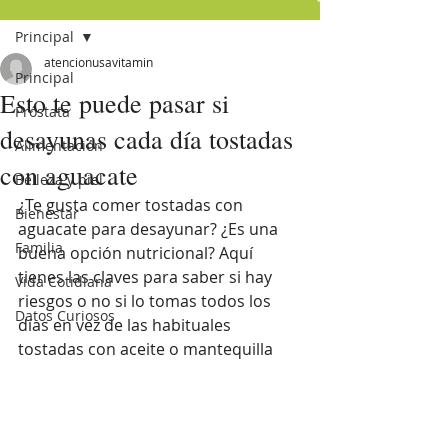
Principal
atencionusavitamin
Principal
Esto te puede pasar si
Próstata
desayunas cada día tostadas
Alimentación
con aguacate
Belleza y piel
¿Te gusta comer tostadas con 
Bienestar
aguacate para desayunar? ¿Es una 
Familia
buena opción nutricional? Aquí 
tienes las claves para saber si hay 
Vida Cotidiana
riesgos o no si lo tomas todos los 
Datos Curiosos
días en vez de las habituales 
tostadas con aceite o mantequilla