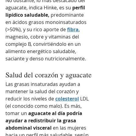
No obstante, lo más destacado del 
aguacate, indica Hinke, es su
 perfil 
lipídico saludable,
 predominante 
en ácidos grasos monoinsaturados 
(>50%), y su rico aporte de 
fibra
, 
magnesio, cobre y vitaminas del 
complejo B, convirtiéndolo en un 
alimento energético saludable, 
saciante y denso nutricionalmente. 
Salud del corazón y aguacate
Las grasas insaturadas ayudan a 
mantener la salud del corazón y 
reducir los niveles de 
colesterol
 LDL 
(el conocido como malo). Es más, 
tomar un
 aguacate al día podría 
ayudar a redistribuir la grasa 
abdominal visceral 
en las mujeres 
hacia un perfil más saludable, según 