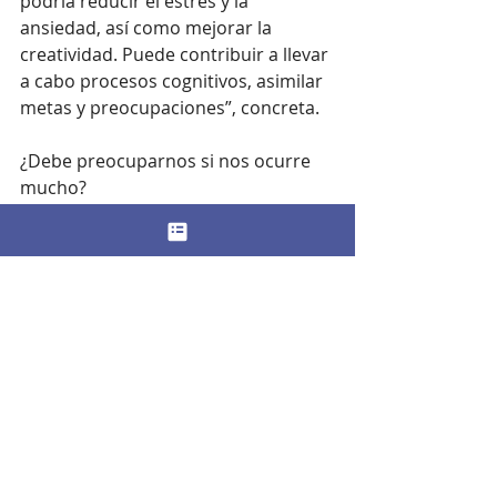
podría reducir el estrés y la 
ansiedad, así como mejorar la 
creatividad. Puede contribuir a llevar 
a cabo procesos cognitivos, asimilar 
metas y preocupaciones”, concreta. 
¿Debe preocuparnos si nos ocurre 
mucho?
En los niños y los jóvenes, este 
fenómeno es muy frecuente y 
fisiológico. “Puede ser un problema 
si afecta a la atención sobre algo que 
debamos hacer o nos aleja del 
momento presente”, advierte 
Fernández. 
Por último, en algunos casos este 
signo se ha asociado con una 
sintomatología depresiva. De 