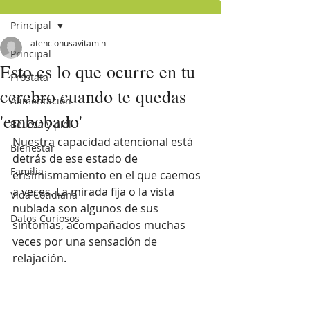
Principal
atencionusavitamin
Principal
Esto es lo que ocurre en tu
Próstata
cerebro cuando te quedas
Alimentación
'embobado'
Belleza y piel
Nuestra capacidad atencional está 
Bienestar
detrás de ese estado de 
Familia
ensimismamiento en el que caemos 
a veces. La mirada fija o la vista 
Vida Cotidiana
nublada son algunos de sus 
Datos Curiosos
síntomas, acompañados muchas 
veces por una sensación de 
relajación. 