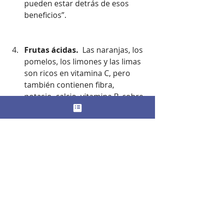
pueden estar detrás de esos 
beneficios”.
Frutas ácidas.
  Las naranjas, los 
pomelos, los limones y las limas 
son ricos en vitamina C, pero 
también contienen fibra, 
potasio, calcio, vitamina B, cobre 
y fitoquímicos antiinflamatorios 
como flavonoides y 
carotenoides. Aunque, como 
apuntan los expertos, “hay poca 
investigación en humanos sobre 
los cítricos, los nutrientes que se 
encuentran en los cítricos se 
han asociado con efectos 
protectores del corazón”.