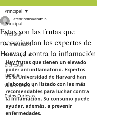
Principal
atencionusavitamin
Principal
Estas son las frutas que
Próstata
recomiendan los expertos de
Alimentación
Harvard contra la inflamación
Belleza y piel
Hay frutas que tienen un elevado 
Bienestar
poder antiinflamatorio. Expertos 
Familia
de la Universidad de Harvard han 
elaborado un listado con las más 
Vida Cotidiana
recomendables para luchar contra 
Datos Curiosos
la inflamación. Su consumo puede 
ayudar, además, a prevenir 
enfermedades. 