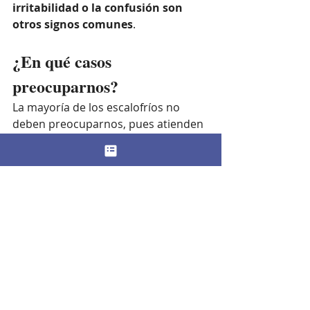
irritabilidad o la confusión son 
otros signos comunes
. 
¿En qué casos 
preocuparnos?
La mayoría de los escalofríos no 
deben preocuparnos, pues atienden 
a cuadros sin gravedad alguna. 
Armenteros expresa que no 
debemos prestarle importancia en el 
caso de que sean aislados, aunque 
“
si se repiten en el tiempo y van 
acompañados de otros síntomas, 
es necesario acudir al médico
. 
Pueden ser señal de una 
enfermedad no descubierta o de 
una patología mal controlada”. 