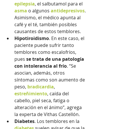
epilepsia
, el salbutamol para el 
asma
 o algunos 
antidepresivos
. 
Asimismo, el médico apunta al 
café y el té, también posibles 
causantes de estos temblores.
Hipotiroidismo
. En este caso, el 
paciente puede sufrir tanto 
temblores como escalofríos, 
pues 
se trata de una patología 
con intolerancia al frío
. “Se 
asocian, además, otros 
síntomas como son aumento de 
peso, 
bradicardia
, 
estreñimiento
, caída del 
cabello, piel seca, fatiga o 
alteración en el ánimo”, agrega 
la experta de Vithas Castellón.
Diabetes
. Los temblores en la 
diabetes
 suelen avisar de que la 