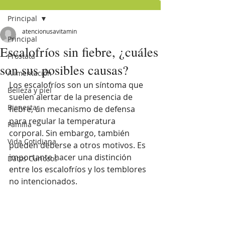
Principal
atencionusavitamin
Principal
Escalofríos sin fiebre, ¿cuáles
Próstata
son sus posibles causas?
Alimentación
Los escalofríos son un síntoma que 
Belleza y piel
suelen alertar de la presencia de 
Bienestar
fiebre, un mecanismo de defensa 
para regular la temperatura 
Familia
corporal. Sin embargo, también 
Vida Cotidiana
pueden deberse a otros motivos. Es 
importante hacer una distinción 
Datos Curiosos
entre los escalofríos y los temblores 
no intencionados.