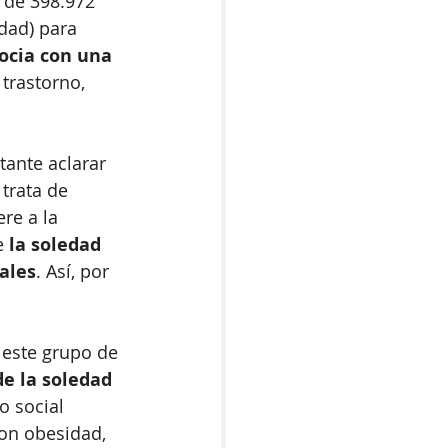
 de 398.972 
dad) para 
ocia con una 
trastorno, 
tante aclarar 
 trata de 
re a la 
e 
la soledad 
ales
. Así, por 
 este grupo de 
e la soledad 
o social 
on obesidad, 