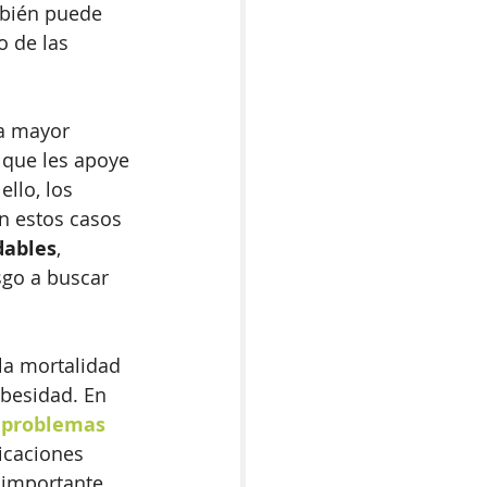
mbién puede 
 de las 
a mayor 
 que les apoye 
llo, los 
n estos casos 
dables
, 
sgo a buscar 
 la mortalidad 
besidad. En 
 
problemas 
icaciones 
 importante 