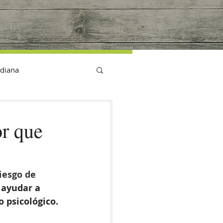
G
idiana
or que
iesgo de 
ayudar a 
 psicológico. 