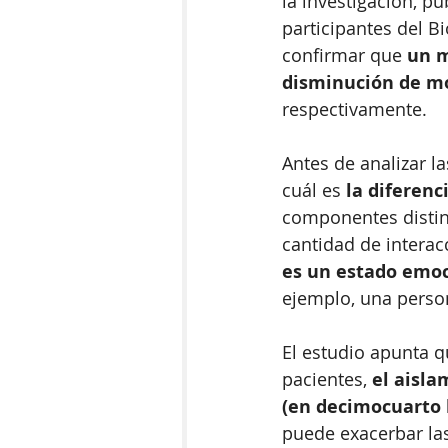
la investigación, pu
participantes del B
confirmar que 
un m
disminución de mo
respectivamente.
Antes de analizar l
cuál es 
la diferenc
componentes distinto
cantidad de interac
es un estado emoci
ejemplo, una person
El estudio apunta q
pacientes, 
el aisla
(en decimocuarto l
puede exacerbar las