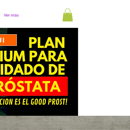
Ver más
UI