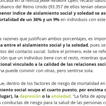
blicada en la revista 
JAMA Network Open
, recabó datos
iobanco del Reino Unido (93.357 de ellos tenían obesi
enor índice de aislamiento social y soledad se as
rtalidad de un 36% y un 9%
 en individuos con este 
as razones que justifican ambos porcentajes, es impor
ia entre el aislamiento social y la soledad
, pues se
s del contacto social. Sobre el primero, este se refie
ción que un individuo tiene con el resto, mientras qu
onal vinculado a la calidad de las relaciones soci
a puede convivir con otras, pero sentirse sola.
ue, dentro de los factores de riesgo de mortalidad en
miento social ocupa el cuarto puesto, por encima d
ugar), la 
depresión
 o la 
ansiedad
. “La falta de apoy
 conductas de riesgo para la salud de las personas c