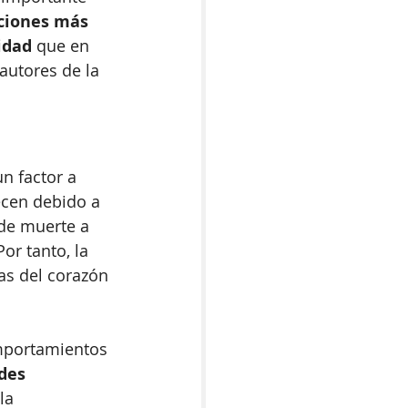
ciones más 
idad 
que en 
autores de la 
n factor a 
ecen debido a 
de muerte a 
or tanto, la 
as del corazón 
mportamientos 
des 
la 