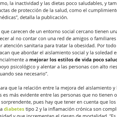
smo, la inactividad y las dietas poco saludables, y ta
ctas de protección de la salud, como el cumplimiento
icas”, detalla la publicación.  
 que carecen de un entorno social cercano tienen un
lecer al no contar con una red de amigos o familiares
 atención sanitaria para tratar la obesidad. Por todo e
acan que abordar el aislamiento social y la soledad e
ncialmente a 
mejorar los estilos de vida poco salu
oyo psicológico y alentar a las personas con alto rie
cuando sea necesario”.
clara que la relación entre la mejora del aislamiento y
s es más evidente entre las personas que no tienen o
s sorprendente, pues hay que tener en cuenta que los
la 
diabetes
 tipo 2 y la inflamación crónica son compl
sidad y que incrementan el riesgo de mortalidad. “Es