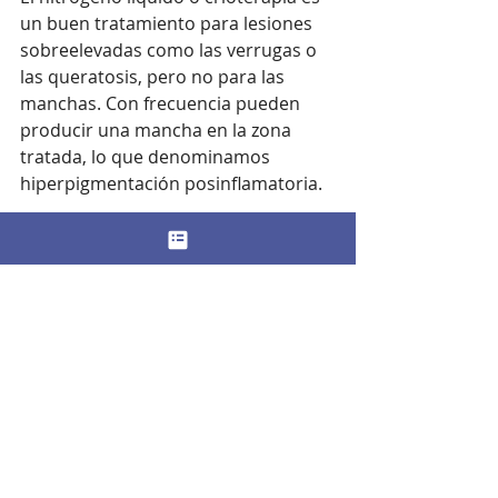
un buen tratamiento para lesiones 
sobreelevadas como las verrugas o 
las queratosis, pero no para las 
manchas. Con frecuencia pueden 
producir una mancha en la zona 
tratada, lo que denominamos 
hiperpigmentación posinflamatoria.
En resumen, en Clínica 
Dermatológica Internacional y en 
Dermatología del hospital Ruber 
Internacional usamos los siguientes 
protocolos, siempre después de 
tener la certeza de que la mancha es 
benigna:
Para la mancha tipo léntigo usamos 
láser Q-Switch. 