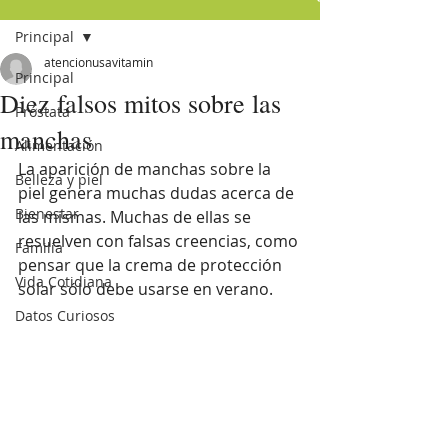
Principal
atencionusavitamin
Principal
Diez falsos mitos sobre las
Próstata
manchas
Alimentación
La aparición de manchas sobre la 
Belleza y piel
piel genera muchas dudas acerca de 
Bienestar
las mismas. Muchas de ellas se 
resuelven con falsas creencias, como 
Familia
pensar que la crema de protección 
Vida Cotidiana
solar sólo debe usarse en verano.  
Datos Curiosos