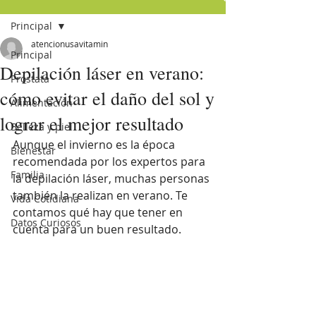
Principal
atencionusavitamin
Principal
Depilación láser en verano:
Próstata
cómo evitar el daño del sol y
Alimentación
lograr el mejor resultado
Belleza y piel
Aunque el invierno es la época 
Bienestar
recomendada por los expertos para 
Familia
la depilación láser, muchas personas 
también la realizan en verano. Te 
Vida Cotidiana
contamos qué hay que tener en 
Datos Curiosos
cuenta para un buen resultado. 