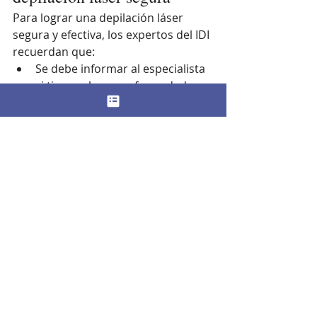
Para lograr una depilación láser 
segura y efectiva, los expertos del IDI 
recuerdan que:
Se debe informar al especialista 
si tienes alguna enfermedad o 
estás tomando algún 
medicamento.
No hay que usar cremas 
autobronceadoras en la zona a 
depilar, al menos mientras dure 
el procedimiento.
No se debe decolorar ni optar 
por métodos de depilación de 
tracción que arrancan el vello de 