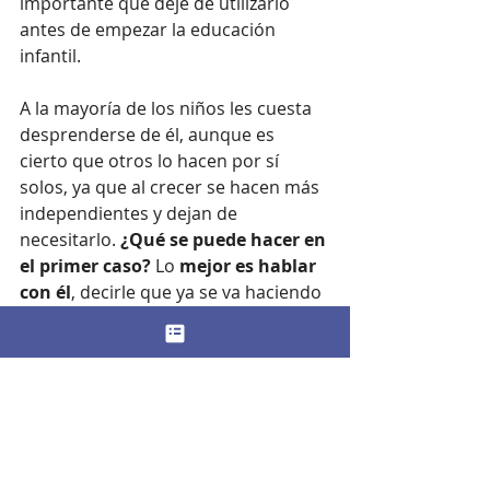
importante que deje de utilizarlo 
antes de empezar la educación 
infantil.
A la mayoría de los niños les cuesta 
desprenderse de él, aunque es 
cierto que otros lo hacen por sí 
solos, ya que al crecer se hacen más 
independientes y dejan de 
necesitarlo. 
¿Qué se puede hacer en 
el primer caso?
 Lo 
mejor es hablar 
con él
, decirle que ya se va haciendo 
mayor y que los niños mayores no 
usan chupete. Otra opción es 
contarle un cuento o cantarle una 
canción sobre el tema. O enviarlo 
por correo porque es mayor y ya no 
lo necesita, por ejemplo el día de su 
cumpleaños. Pero, 
lo más 