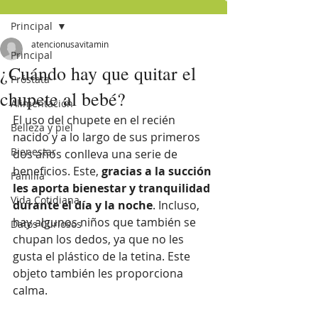
Principal
atencionusavitamin
Principal
¿Cuándo hay que quitar el
Próstata
chupete al bebé?
Alimentación
El uso del chupete en el recién 
Belleza y piel
nacido y a lo largo de sus primeros 
Bienestar
dos años conlleva una serie de 
beneficios. Este, 
gracias a la succión 
Familia
les aporta bienestar y tranquilidad 
Vida Cotidiana
durante el día y la noche
. Incluso, 
hay algunos niños que también se 
Datos Curiosos
chupan los dedos, ya que no les 
gusta el plástico de la tetina. Este 
objeto también les proporciona 
calma.