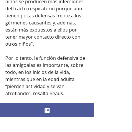
niños se producen más infecciones 
del tracto respiratorio porque aún 
tienen pocas defensas frente a los 
gérmenes causantes y, además, 
están más expuestos a ellos por 
tener mayor contacto directo con 
otros niños”.
Por lo tanto, la función defensiva de 
las amígdalas es importante, sobre 
todo, en los inicios de la vida, 
mientras que en la edad adulta 
“pierden actividad y se van 
atrofiando”, resalta Beaus.
Los virus y bacterias que producen 
esta inflamación tienen como puerta 
de entrada la nariz y la boca, por lo 
que, según esta experta, “para 