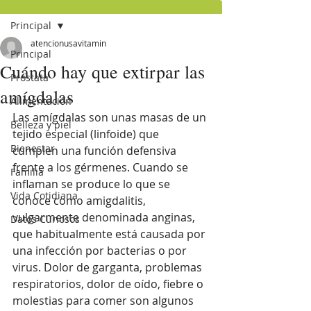
Principal
atencionusavitamin
Principal
Cuándo hay que extirpar las
Próstata
amígdalas
Alimentación
Las amígdalas son unas masas de un 
Belleza y piel
tejido especial (linfoide) que 
Bienestar
cumplen una función defensiva 
frente a los gérmenes. Cuando se 
Familia
inflaman se produce lo que se 
Vida Cotidiana
conoce como amigdalitis, 
vulgarmente denominada anginas, 
Datos Curiosos
que habitualmente está causada por 
una infección por bacterias o por 
virus. Dolor de garganta, problemas 
respiratorios, dolor de oído, fiebre o 
molestias para comer son algunos 