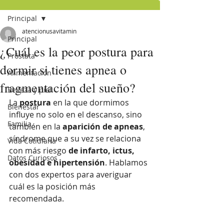
Principal
atencionusavitamin
Principal
¿Cuál es la peor postura para
Próstata
dormir si tienes apnea o
Alimentación
fragmentación del sueño?
Belleza y piel
La 
postura
 en la que dormimos 
Bienestar
influye no solo en el descanso, sino 
Familia
también en la 
aparición de apneas
, 
síndrome que a su vez se relaciona 
Vida Cotidiana
con más riesgo 
de infarto, ictus, 
Datos Curiosos
obesidad e hipertensión
. Hablamos 
con dos expertos para averiguar 
cuál es la posición más 
recomendada.