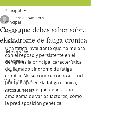
Principal
atencionusavitamin
Principal
Cosas que debes saber sobre
Próstata
el síndrome de fatiga crónica
Alimentación
Una fatiga invalidante que no mejora 
Belleza y piel
con el reposo y persistente en el 
Bienestar
tiempo es la principal característica 
del llamado síndrome de fatiga 
Familia
crónica. No se conoce con exactitud 
Vida Cotidiana
por qué aparece la fatiga crónica, 
aunque se cree que debe a una 
Datos Curiosos
amalgama de varios factores, como 
la predisposición genética. 