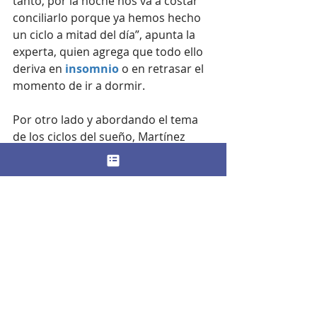
tanto, por la noche nos va a costar 
conciliarlo porque ya hemos hecho 
un ciclo a mitad del día”, apunta la 
experta, quien agrega que todo ello 
deriva en 
insomnio
 o en retrasar el 
momento de ir a dormir. 
Por otro lado y abordando el tema 
de los ciclos del sueño, Martínez 
indica que cada uno de ellos dura 
entre 90 y 120 minutos y se divide en 
varias fases. En caso de dormir, por 
ejemplo, una hora, la persona puede 
despertarse en una fase de sueño 
profundo. “
Esta es la razón por la 
que nos levantamos con esa 
sensación de desorientación o 
fatiga
”, porque nos estamos 
despertando en mitad de una fase, 