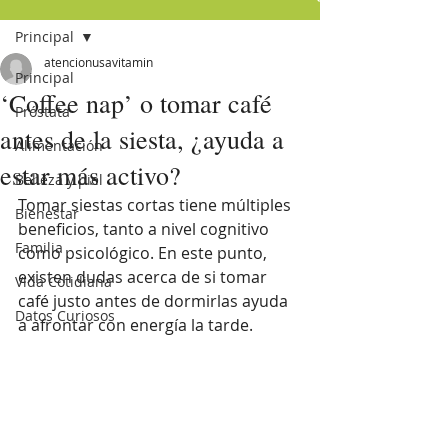
Principal
atencionusavitamin
Principal
‘Coffee nap’ o tomar café
Próstata
antes de la siesta, ¿ayuda a
Alimentación
estar más activo?
Belleza y piel
Tomar siestas cortas tiene múltiples 
Bienestar
beneficios, tanto a nivel cognitivo 
Familia
como psicológico. En este punto, 
existen dudas acerca de si tomar 
Vida Cotidiana
café justo antes de dormirlas ayuda 
Datos Curiosos
a afrontar con energía la tarde. 