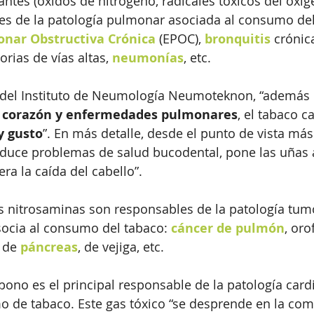
ntes (óxidos de nitrógeno, radicales tóxicos del oxíge
es de la patología pulmonar asociada al consumo del
nar Obstructiva Crónica
 (EPOC), 
bronquitis 
crónic
orias de vías altas, 
neumonías
, etc.
 del Instituto de Neumología Neumoteknon, “además 
 corazón y enfermedades pulmonares
, el tabaco c
y gusto
”. En más detalle, desde el punto de vista más
roduce problemas de salud bucodental, pone las uñas a
era la caída del cabello”. 
as nitrosaminas son responsables de la patología tum
socia al consumo del tabaco: 
cáncer de pulmón
, oro
 de 
páncreas
, de vejiga, etc. 
ono es el principal responsable de la patología card
 de tabaco. Este gas tóxico “se desprende en la com