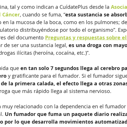
tina, tal y como indican a CuídatePlus desde la 
Asocia
l Cáncer
, cuando se fuma, “
esta sustancia se absor
to en la mucosa de la boca, como en los pulmones; d
culatorio distribuyéndose por todo el organismo”. Exp
res del documento 
Preguntas y respuestas sobre e
r de ser una sustancia legal, 
es una droga con mayo
rogas ilícitas (heroína, cocaína, etc.)”.
pida que
 en tan solo 7 segundos llega al cerebro p
ero
 y gratificante para el fumador. Si el fumador sig
e la primera calada, el efecto llega a otras zona
droga que más rápido llega al sistema nervioso. 
á muy relacionado con la dependencia en el fumador 
. 
Un fumador que fuma un paquete diario realiza
ño por lo que desarrolla movimientos automatizad