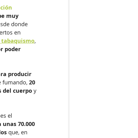
ción 
be muy 
esde donde 
ertos en 
l tabaquismo
, 
r poder 
ara producir 
ue fumando, 
20 
s del cuerpo
 y 
es el 
 unas 70.000 
os 
que, en 