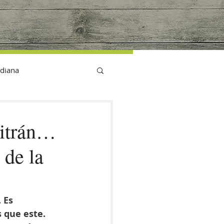
G
idiana
uitrán…
 de la
 Es 
 que este. 