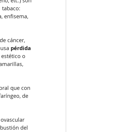
no, etc.) son 
 tabaco: 
a, enfisema, 
de cáncer, 
ausa 
pérdida 
 estético o 
marillas, 
oral que con 
faríngeo, de 
iovascular 
bustión del 