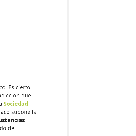
o. Es cierto 
adicción que 
a 
Sociedad 
baco supone la 
ustancias 
ido de 