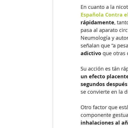
En cuanto a la nico
Española Contra e
rápidamente
, tan
pasa al aparato cir
Neumología y auto
señalan que “a pesa
adictivo
 que otras d
Su acción es tán rá
un efecto placent
segundos después d
se convierte en la 
Otro factor que est
componente gestual
inhalaciones al a