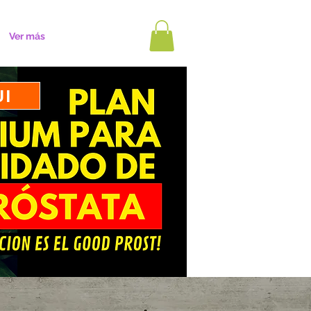
Ver más
UI