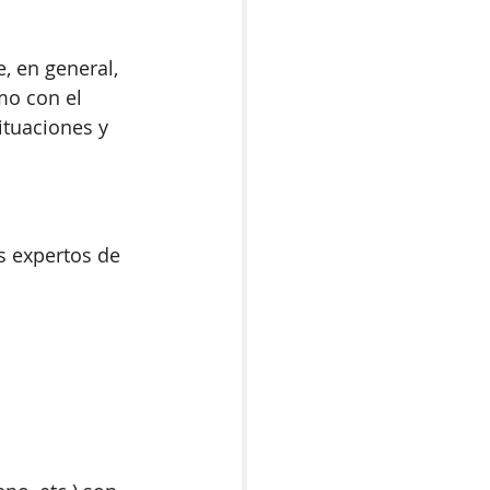
, en general, 
mo con el 
ituaciones y 
s expertos de 