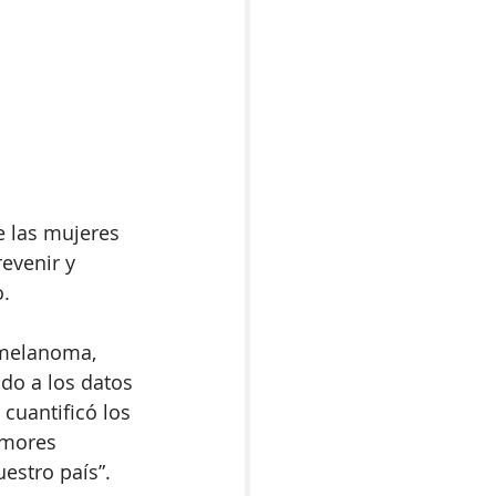
 las mujeres 
evenir y 
. 
 melanoma, 
do a los datos 
cuantificó los 
umores 
estro país”. 