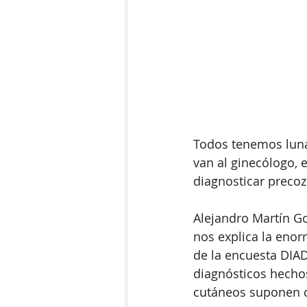
Todos tenemos luna
van al ginecólogo, 
diagnosticar preco
Alejandro Martín G
nos explica la enor
de la encuesta DIA
diagnósticos hechos
cutáneos suponen ca