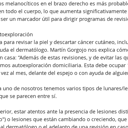
os melanocíticos en el brazo derecho es más probabl
n todo el cuerpo, lo que aumenta significativamente 
r un marcador útil para dirigir programas de revisi
toexploración
a para revisar la piel y descartar cáncer cutáneo, incl
uda el dermatólogo. Martín Gorgojo nos explica có
n casa: “Además de estas revisiones, y de evitar las
mos autoexploración domiciliaria. Esta debe ocupar 
vez al mes, delante del espejo o con ayuda de alguie
 uno de nosotros tenemos varios tipos de lunares/le
, que se parecen entre sí.
erior, estar atentos ante la presencia de lesiones dist
feo") o lesiones que están cambiando o creciendo, que
 al dermatólogo o el adelanto de una revisión en cas