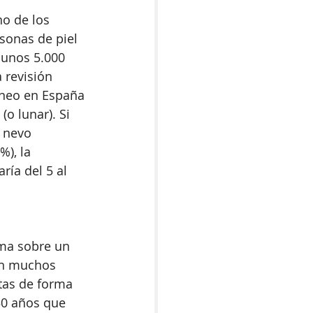
o de los 
sonas de piel 
 unos 5.000 
 revisión 
áneo en España 
o lunar). Si 
 nevo 
), la 
ía del 5 al 
ma sobre un 
on muchos 
tas de forma 
50 años que 