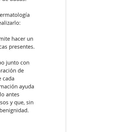
Dermatología 
lizarlo: 
mite hacer un 
icas presentes.
po junto con 
ración de 
e cada 
ormación ayuda 
lo antes 
sos y que, sin 
benignidad. 