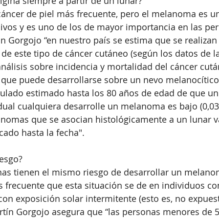
gina siempre a partir de un lunar?
 cáncer de piel más frecuente, pero el melanoma es un
vos y es uno de los de mayor importancia en las per
n Gorgojo “en nuestro país se estima que se realizan
 de este tipo de cáncer cutáneo (según los datos de la
nálisis sobre incidencia y mortalidad del cáncer cut
 que puede desarrollarse sobre un nevo melanocítico (
mulado estimado hasta los 80 años de edad de que un
dual cualquiera desarrolle un melanoma es bajo (0,03%
omas que se asocian histológicamente a un lunar var
cado hasta la fecha". 
iesgo?
nas tienen el mismo riesgo de desarrollar un melano
s frecuente que esta situación se de en individuos c
con exposición solar intermitente (esto es, no expues
artín Gorgojo asegura que “las personas menores de 