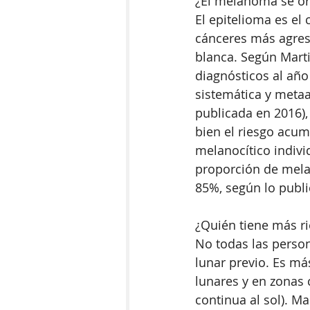
¿El melanoma se ori
El epitelioma es el
cánceres más agresi
blanca. Según Marti
diagnósticos al año
sistemática y metaa
publicada en 2016),
bien el riesgo acu
melanocítico indivi
proporción de melan
85%, según lo publi
¿Quién tiene más r
No todas las perso
lunar previo. Es má
lunares y en zonas 
continua al sol). M