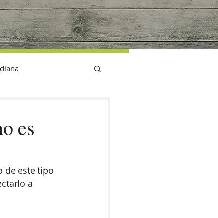
G
idiana
no es
 de este tipo 
ctarlo a 