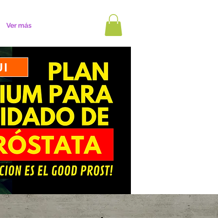
Ver más
UI