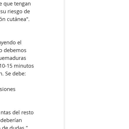
e que tengan 
su riesgo de 
ón cutánea". 
uyendo el 
mo debemos 
 quemaduras 
10-15 minutos 
n. Se debe: 
siones 
intas del resto 
 deberían 
o de dudas.”