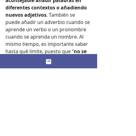
aconsejable añadir palabras en 
diferentes contextos o añadiendo 
nuevos adjetivos
. También se 
puede añadir un adverbio cuando se 
aprende un verbo o un pronombre 
cuando se aprenda un nombre. Al 
mismo tiempo, es importante saber 
hasta qué limite, puesto que “
no se 
pueden sobrecargar las 
conversaciones con el pequeño
”, 
especifican.
Traducir las conversaciones 
ajenas
Es posible que los propios padres o 
familiares del niño entiendan a qué 
se refiere el pequeño cuando intenta 
pronunciar una palabra sin éxito; sin 