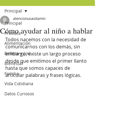
Principal
atencionusavitamin
Principal
Cómo ayudar al niño a hablar
Próstata
Todos nacemos con la necesidad de 
Alimentación
comunicarnos con los demás, sin 
Belleza y piel
embargo, existe un largo proceso 
desde que emitimos el primer llanto 
Bienestar
hasta que somos capaces de 
Familia
articular palabras y frases lógicas.
Vida Cotidiana
Datos Curiosos