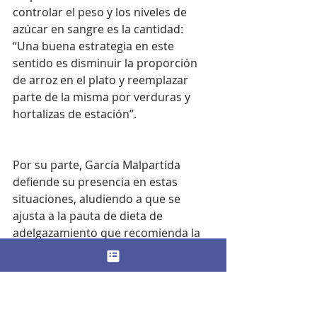
controlar el peso y los niveles de 
azúcar en sangre es la cantidad: 
“Una buena estrategia en este 
sentido es disminuir la proporción 
de arroz en el plato y reemplazar 
parte de la misma por verduras y 
hortalizas de estación”.
Por su parte, García Malpartida 
defiende su presencia en estas 
situaciones, aludiendo a que se 
ajusta a la pauta de dieta de 
adelgazamiento que recomienda la 
Sociedad Española para el Estudio 
de la Obesidad (Seedo), 
“moderadamente hipocalórica y 
equilibrada; en la que está 