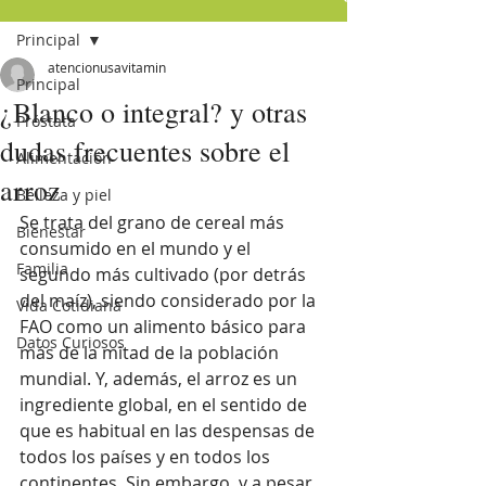
Principal
atencionusavitamin
Principal
¿Blanco o integral? y otras
Próstata
dudas frecuentes sobre el
Alimentación
arroz
Belleza y piel
Se trata del grano de cereal más 
Bienestar
consumido en el mundo y el 
Familia
segundo más cultivado (por detrás 
del maíz), siendo considerado por la 
Vida Cotidiana
FAO como un alimento básico para 
Datos Curiosos
más de la mitad de la población 
mundial. Y, además, el arroz es un 
ingrediente global, en el sentido de 
que es habitual en las despensas de 
todos los países y en todos los 
continentes. Sin embargo, y a pesar 