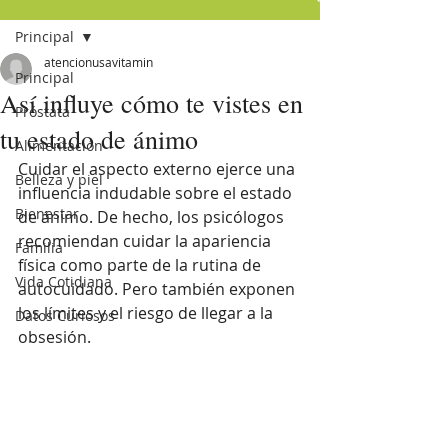
Principal
atencionusavitamin
Principal
Así influye cómo te vistes en
Próstata
tu estado de ánimo
Alimentación
Cuidar el aspecto externo ejerce una 
Belleza y piel
influencia indudable sobre el estado 
Bienestar
de ánimo. De hecho, los psicólogos 
recomiendan cuidar la apariencia 
Familia
física como parte de la rutina de 
Vida Cotidiana
autocuidado. Pero también exponen 
los límites y el riesgo de llegar a la 
Datos Curiosos
obsesión.