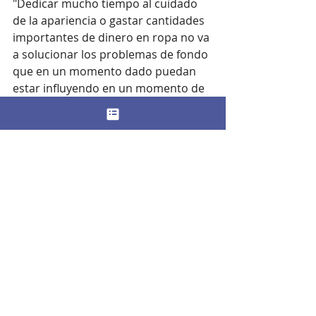
"Dedicar mucho tiempo al cuidado 
de la apariencia o gastar cantidades 
importantes de dinero en ropa no va 
a solucionar los problemas de fondo 
que en un momento dado puedan 
estar influyendo en un momento de 
tristeza o de bajón".
Este experto destaca así los efectos 
indeseados de que "las compras se 
conviertan en la vía de escape 
habitual para evadirnos del estrés; 
puede ser muy divertido una tarde 
pero un desastre si se convierte en 
una práctica de rutina".
Frente a ello recomienda pensar en:
Una variación de hábitos.