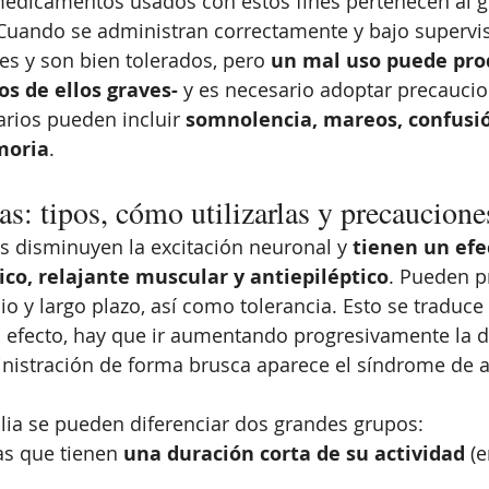
medicamentos usados con estos fines pertenecen al g
 Cuando se administran correctamente y bajo supervi
es y son bien tolerados, pero 
un mal uso puede prod
s de ellos graves-
 y es necesario adoptar precaucio
rios pueden incluir 
somnolencia, mareos, confusió
moria
.
s: tipos, cómo utilizarlas y precaucione
s disminuyen la excitación neuronal y
 tienen un efe
tico, relajante muscular y antiepiléptico
. Pueden p
 y largo plazo, así como tolerancia. Esto se traduce 
efecto, hay que ir aumentando progresivamente la do
nistración de forma brusca aparece el síndrome de a
lia se pueden diferenciar dos grandes grupos:
s que tienen 
una duración corta de su actividad
 (