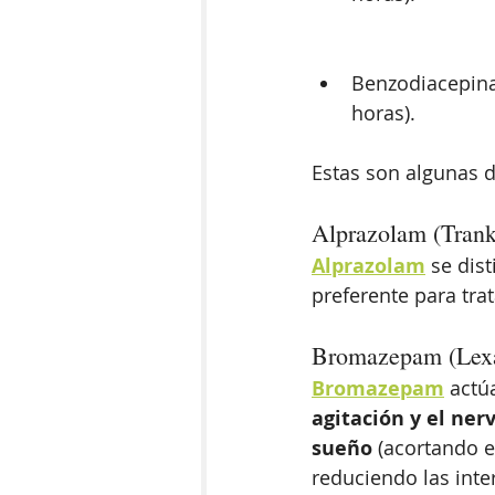
Benzodiacepina
horas).
Estas son algunas 
Alprazolam (Tran
Alprazolam
 se dis
preferente para trat
Bromazepam (Lexa
Bromazepam
 actú
agitación y el ner
sueño 
(acortando e
reduciendo las inte