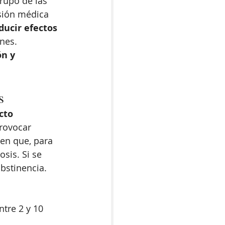
rupo de las 
sión médica 
ucir efectos 
nes. 
n y 
s
cto 
rovocar 
en que, para 
sis. Si se 
bstinencia.
entre 2 y 10 