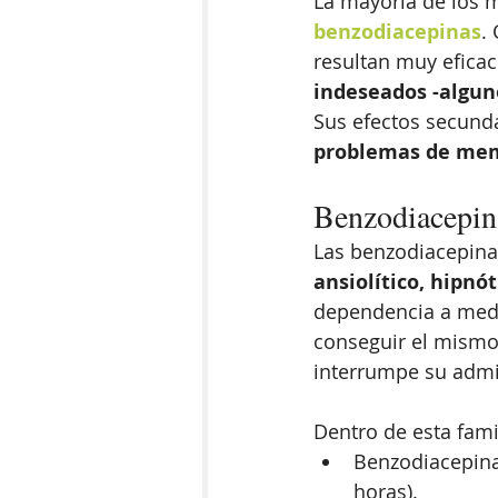
La mayoría de los 
benzodiacepinas
.
resultan muy eficac
indeseados -alguno
Sus efectos secunda
problemas de me
Benzodiacepina
Las benzodiacepina
ansiolítico, hipnó
dependencia a medio
conseguir el mismo 
interrumpe su admi
Dentro de esta fami
Benzodiacepina
horas).