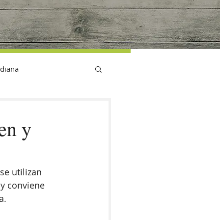
G
idiana
nen y
e utilizan 
 y conviene 
a.