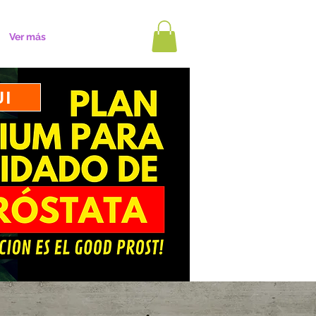
Ver más
UI