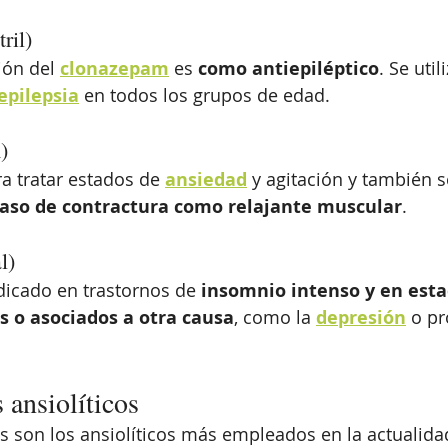
ril)
ión del 
clonazepam
 es 
como antiepiléptico
. Se util
epilepsia
 en todos los grupos de edad. 
)
ra tratar estados de 
ansiedad
 y agitación y también se
caso de contractura como relajante muscular
.
l)
ndicado en trastornos de 
insomnio intenso y en esta
s o asociados a otra causa
, como la 
depresión
 o p
 ansiolíticos
 son los ansiolíticos más empleados en la actualidad