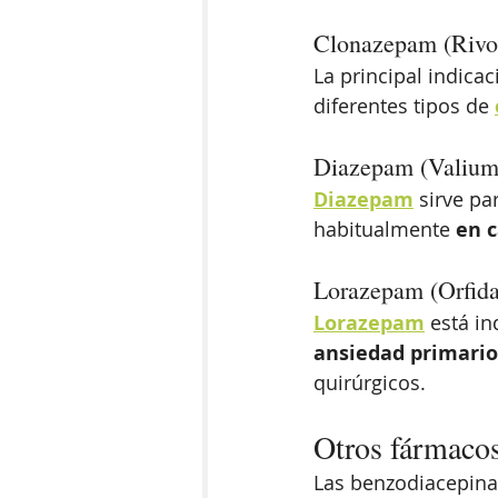
Clonazepam (Rivot
La principal indicac
diferentes tipos de 
Diazepam (Valium
Diazepam
 sirve pa
habitualmente 
en 
Lorazepam (Orfida
Lorazepam
 está i
ansiedad primario
quirúrgicos.
Otros fármacos
Las benzodiacepinas