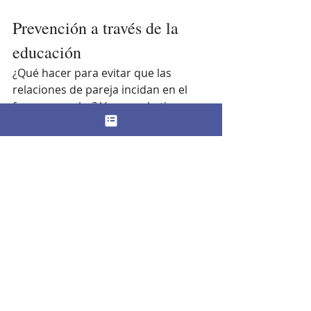
Prevención a través de la 
educación
¿Qué hacer para evitar que las 
relaciones de pareja incidan en el 
fracaso escolar? Venegas lo tiene 
claro: “Apostar por 
que las chicas se 
comprometan más con sus 
estudios
”. Es decir, “dar prioridad a 
los estudios para que la pareja, las 
redes sociales y otras 
obsesiones
ocupen un segundo plano o un 
plano muy marginal”. La 
investigadora aclara que “el objetivo 
no es que no tengan pareja, porque 
ese no es el problema”. La meta es 
“que no se olviden de sí mismas, 
tengan una idea clara de lo que 