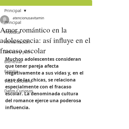
Principal
atencionusavitamin
Principal
Amor romántico en la
Próstata
adolescencia: así influye en el
Alimentación
fracaso escolar
Belleza y piel
Muchos adolescentes consideran 
Bienestar
que tener pareja afecta 
Familia
negativamente a sus vidas y, en el 
caso de las chicas, se relaciona 
Vida Cotidiana
especialmente con el fracaso 
Datos Curiosos
escolar. La denominada cultura 
del romance ejerce una poderosa 
influencia.