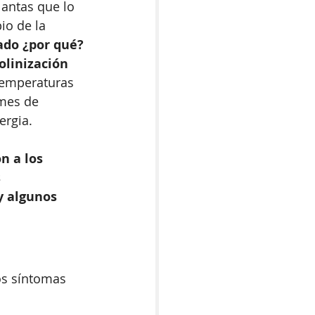
lantas que lo 
io de la 
ado ¿por qué?
olinización 
temperaturas 
mes de 
rgia. 
n a los 
 
y algunos 
os síntomas 