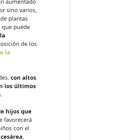
han aumentado 
r sino varios, 
 de plantas 
, que puede 
la 
sición de los 
e la 
des,
 con altos 
n los últimos 
.
e hijos que 
e favorecerá 
niños con el 
 cesárea
, 