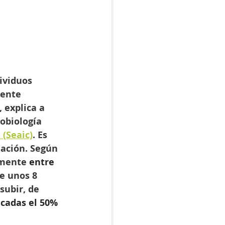
ividuos 
mente 
, explica a 
obiología 
 (Seaic)
. Es 
ación. Según 
amente 
entre 
de unos 8 
subir, de 
cadas el 50% 