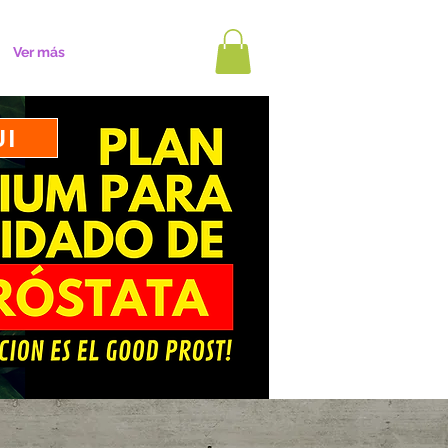
Ver más
UI