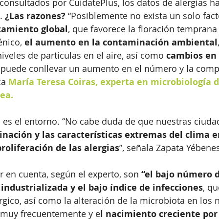
 consultados por CuídatePlus, los datos de alergias 
. 
¿Las razones?
 “Posiblemente no exista un solo facto
tamiento global
, que favorece la floración temprana
énico, 
el aumento en la contaminación ambiental
veles de partículas en el aire, así como 
cambios en 
 puede conllevar un aumento en el número y la compo
ca
 María Teresa Coiras, experta en microbiología d
ea. 
s es el entorno. “No cabe duda de que nuestras ciuda
nación y las características extremas del clima e
roliferación de las alergias
”, señala Zapata Yébenes
r en cuenta, según el experto, son 
“el bajo número d
 industrializada y el bajo índice de infecciones
, qu
rgico, así como la alteración de la microbiota en los 
s muy frecuentemente y e
l nacimiento creciente por