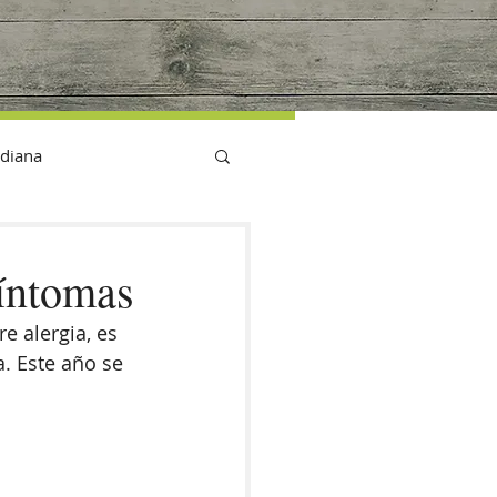
G
idiana
síntomas
e alergia, es 
. Este año se 