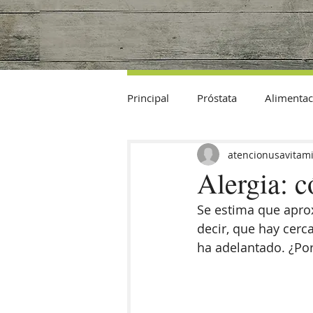
Principal
Próstata
Alimentac
Datos Curiosos
atencionusavitam
Alergia: c
Se estima que aprox
decir, que hay cerc
ha adelantado. ¿Po