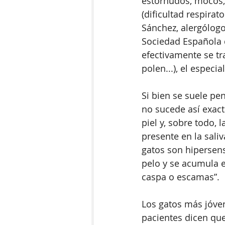
estornudos, mocos, 
(dificultad respirat
Sánchez, alergólogo
Sociedad Española d
efectivamente se tra
polen...), el especi
Si bien se suele pen
no sucede así exac
piel y, sobre todo, 
presente en la saliv
gatos son hipersens
pelo y se acumula en
caspa o escamas”.  
Los gatos más jóve
pacientes dicen que