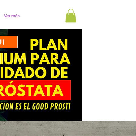
Ver más
UI