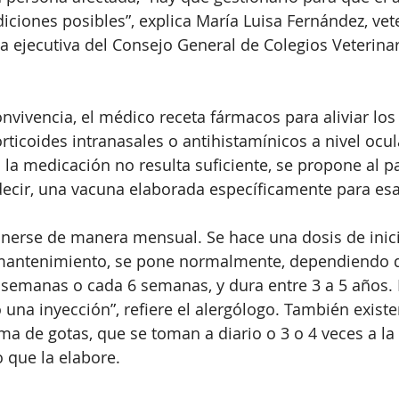
iciones posibles”, explica María Luisa Fernández, vete
ta ejecutiva del Consejo General de Colegios Veterinar
onvivencia, el médico receta fármacos para aliviar los
rticoides intranasales o antihistamínicos a nivel ocula
 la medicación no resulta suficiente, se propone al p
decir, una vacuna elaborada específicamente para esa
onerse de manera mensual. Se hace una dosis de inic
e mantenimiento, se pone normalmente, dependiendo d
4 semanas o cada 6 semanas, y dura entre 3 a 5 años
una inyección”, refiere el alergólogo. También exist
ma de gotas, que se toman a diario o 3 o 4 veces a la
 que la elabore. 