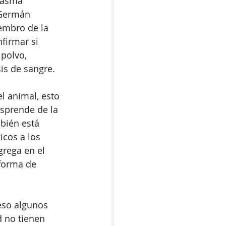
 asma 
n Germán 
embro de la 
firmar si 
 polvo, 
sis de sangre. 
el animal, esto 
sprende de la 
mbién está 
icos a los 
grega en el 
 forma de 
eso algunos 
d no tienen 