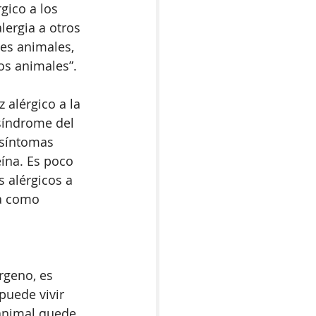
gico a los 
lergia a otros 
es animales, 
os animales”. 
 alérgico a la 
 síndrome del 
 síntomas 
ína. Es poco 
 alérgicos a 
da como 
érgeno, es 
puede vivir 
 animal quede 