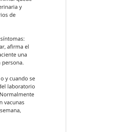
rinaria y 
ios de 
 síntomas: 
r, afirma el 
aciente una 
 persona. 
io y cuando se 
el laboratorio 
. Normalmente 
en vacunas 
 semana, 