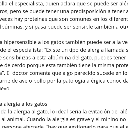
lla el especialista, quien aclara que se puede ser alér
rros, pero se puede tener una predisposición a tener a
veces hay proteínas que son comunes en los diferent
albúminas, y si pasa puede ser sensible también a otr
 hipersensible a los gatos también puede ser a la vez
de el especialista: “Existe un tipo de alergia llamada
te sensibilizas a esta albúmina del gato, puedes tener
 de cerdo porque esta también tiene la misma prote
a”. El doctor comenta que algo parecido sucede en los
 carne de ave o pollo por la patología alérgica conoci
evo. 
 alergia a los gatos 
a la alergia al gato, lo ideal sería la evitación del al
 al animal. Cuando la alergia es grave y el minino no 
 persona afectada, “hay que gestionarlo para que el