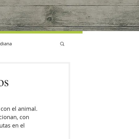
G
idiana
os
con el animal. 
cionan, con 
tas en el 
 