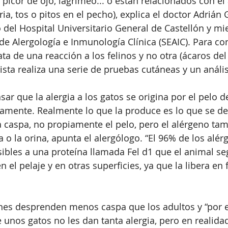
picor de ojo, lagrimeo... o están relacionados con el
oria, tos o pitos en el pecho), explica el doctor Adriá
 del Hospital Universitario General de Castellón y mi
e Alergología e Inmunología Clínica (SEAIC). Para con
ta de una reacción a los felinos y no otra (ácaros del
alista realiza una serie de pruebas cutáneas y un análi
sar que la alergia a los gatos se origina por el pelo d
tamente. Realmente lo que la produce es lo que se de
la caspa, no propiamente el pelo, pero el alérgeno ta
a o la orina, apunta el alergólogo. “El 96% de los alérg
ibles a una proteína llamada Fel d1 que el animal se
 el pelaje y en otras superficies, ya que la libera en
 
nes desprenden menos caspa que los adultos y “por 
 unos gatos no les dan tanta alergia, pero en realida